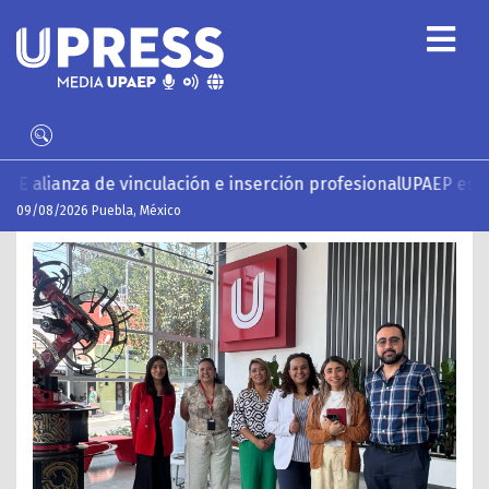
serción profesional
UPAEP estrena ‘Volar’, serie documental 
09/08/2026 Puebla, México