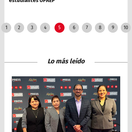
estudiantes UPAEP
1
2
3
4
5
6
7
8
9
10
Lo más leído