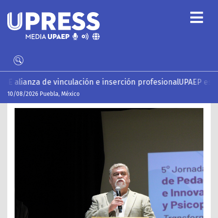
rción profesional
UPAEP estrena ‘Volar’, serie documental so
10/08/2026 Puebla, México