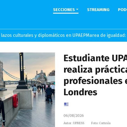
SECCIONES
STREAMING
POD
les y diplomáticos en UPAEP
Marea de igualdad: Mujeres lide
Estudiante UP
realiza práctic
profesionales 
Londres
06/08/2026
Autor : UPRESS
Foto: Cortesía