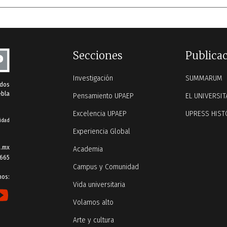
streaming
gatos
y retos para
México
Secciones
Publica
Investigación
SUMMARUM
ados
ebla
Pensamiento UPAEP
EL UNIVERSIT
Excelencia UPAEP
UPRESS HIST
idad
Experiencia Global
.mx
Academia
 665
Campus y Comunidad
nos:
Vida universitaria
Volamos alto
Arte y cultura