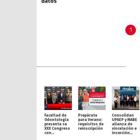
datos
1
Facultad de
Prepárate
Consolidan
Odontología
para Verano:
UPAEP y MABE
presenta su
requisitos de
alianza de
XXX Congreso
reinscripción
vinculación e
con
inserción
proyección
profesional