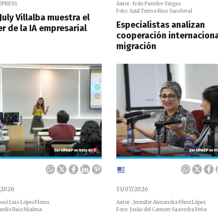
 UPRESS
Autor : Iván Paredes Vargas
Foto: Azul Teresa Rios Sandoval
July Villalba muestra el
Especialistas analizan
r de la IA empresarial
cooperación internaciona
migración
/2026
15/07/2026
José Luis López Flores
Autor : Jennifer Alexandra Pérez López
urelio Ruiz Mialma
Foto: Joslie del Carmen Saavedra Peña