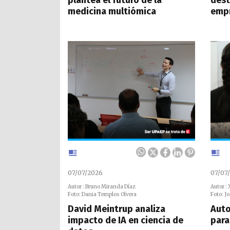
medicina multiómica
empr
07/07/2026
07/07
Autor : Bruno Miranda Díaz
Autor :
Foto: Dania Templos Olvera
Foto: J
David Meintrup analiza
Auto
impacto de IA en ciencia de
para