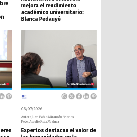
obre
mejora el rendimiento
académico universitario:
ón
Blanca Pedauyé
08/07/2026
Autor : Juan Pablo Miramón Briones
Foto: Aurelio Ruiz Mialma
ieren
Expertos destacan el valor de
r su
las humanidades en la