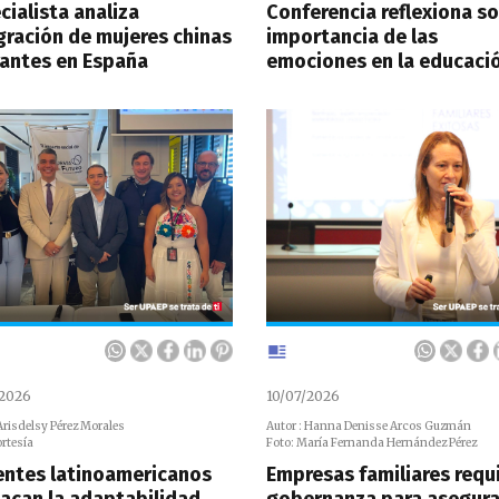
cialista analiza
Conferencia reflexiona s
gración de mujeres chinas
importancia de las
antes en España
emociones en la educaci
/2026
10/07/2026
 Arisdelsy Pérez Morales
Autor : Hanna Denisse Arcos Guzmán
ortesía
Foto: María Fernanda Hernández Pérez
ntes latinoamericanos
Empresas familiares requ
acan la adaptabilidad
gobernanza para asegura