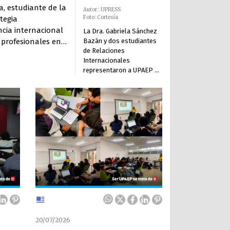
, estudiante de la
Autor : UPRESS
Foto: Cortesía
tegia
ncia internacional
La Dra. Gabriela Sánchez
Bazán y dos estudiantes
 profesionales en
de Relaciones
co y la innovación
Internacionales
mpromi
representaron a UPAEP en
uno de los principales
foros mundiales sobre
igualdad de género y
derechos de las mujeres.
La internacionalización es
uno de los pilares del
modelo educativo de
UPAEP. Co
20/07/2026