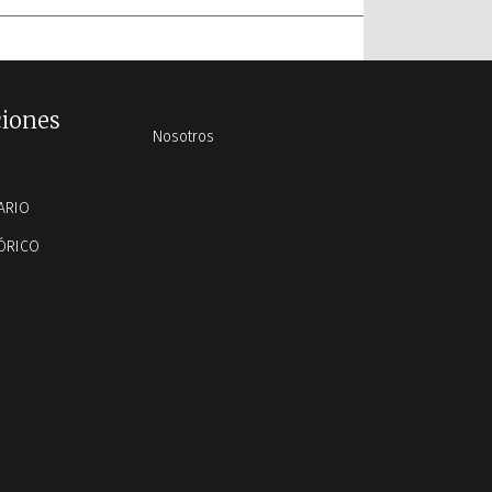
Conference
Viernes Santo
ciones
Nosotros
ARIO
ÓRICO