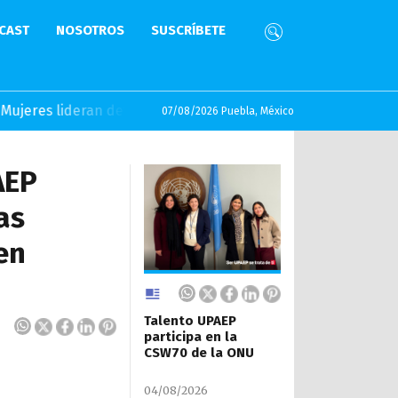
CAST
NOSOTROS
SUSCRÍBETE
ran defensa del agua en UPAEP
07/08/2026 Puebla, México
AEP
as
en
Talento UPAEP
participa en la
CSW70 de la ONU
04/08/2026