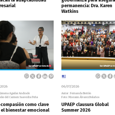
esarial
permanencia: Dra. Karen
Watkins
/2026
06/07/2026
 Ximena Aguilar Andrade
Autor : Fernanda Bretón
oslie del Carmen Saavedra Peña
Foto: Misraim Álvarez Bolaños
compasión como clave
UPAEP clausura Global
 el bienestar emocional
Summer 2026