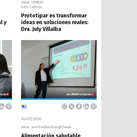
Autor : UPRESS
Foto: Cortesía
Prototipar es transformar
l y
ideas en soluciones reales:
Dra. July Villalba
14/07/2026
Autor : José Esteban Rangel Souza
Alimentación saludable