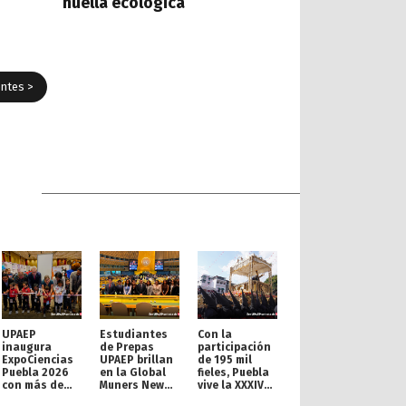
huella ecológica
entes >
UPAEP
Estudiantes
Con la
inaugura
de Prepas
participación
ExpoCiencias
UPAEP brillan
de 195 mil
Puebla 2026
en la Global
fieles, Puebla
con más de
Muners New
vive la XXXIV
200 proyectos
York
Procesión de