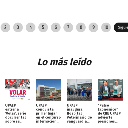
2
3
4
5
6
7
8
9
10
Sigui
Lo más leído
UPAEP
UPAEP
UPAEP
“Pulso
estrena
conquista
inaugura
Económico”
‘Volar’, serie
primer lugar
Hospital
de CIIE UPAEP
documental
en el concurso
Veterinario de
advierte
sobre su
internacional
vanguardia
presiones
origen en
MOC
para perros y
inflacionarias