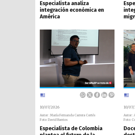
Especialista analiza
Espe
integración económica en
inte
América
migr
10/07/2026
10/07
Autor : María Fernanda Carrera Cortés
Autor :
Foto: David Barrios
Foto: C
Especialista de Colombia
Doce
plantea el futuro de la
dest