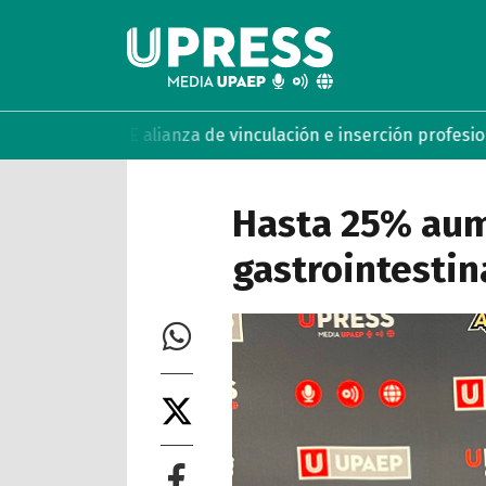
y MABE alianza de vinculación e inserción profesional
UPAEP 
Hasta 25% au
gastrointestin