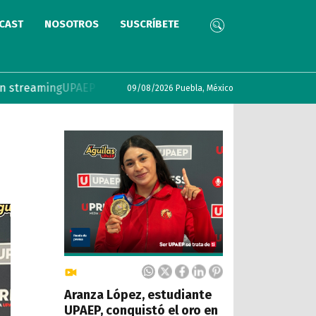
CAST
NOSOTROS
SUSCRÍBETE
ing
UPAEP lanza convocatoria COIL 2026 con incentivos para 
09/08/2026 Puebla, México
Aranza López, estudiante
UPAEP, conquistó el oro en