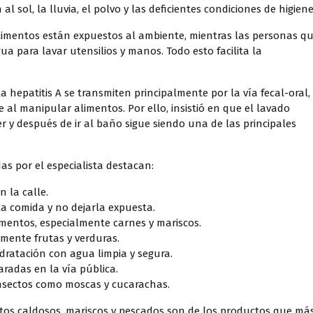
l sol, la lluvia, el polvo y las deficientes condiciones de higiene
imentos están expuestos al ambiente, mientras las personas q
ua para lavar utensilios y manos. Todo esto facilita la
hepatitis A se transmiten principalmente por la vía fecal-oral,
e al manipular alimentos. Por ello, insistió en que el lavado
 y después de ir al baño sigue siendo una de las principales
s por el especialista destacan:
 la calle.
a comida y no dejarla expuesta.
mentos, especialmente carnes y mariscos.
amente frutas y verduras.
ratación con agua limpia y segura.
radas en la vía pública.
insectos como moscas y cucarachas.
tos caldosos, mariscos y pescados son de los productos que má