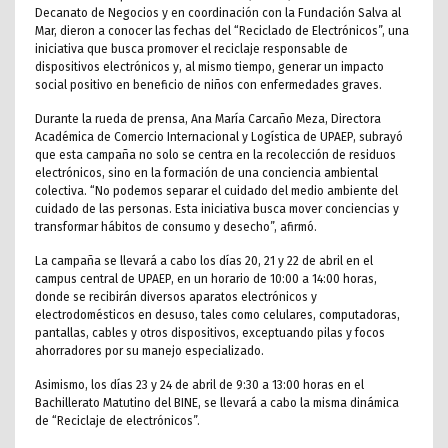
Decanato de Negocios y en coordinación con la Fundación Salva al
Mar, dieron a conocer las fechas del “Reciclado de Electrónicos”, una
iniciativa que busca promover el reciclaje responsable de
dispositivos electrónicos y, al mismo tiempo, generar un impacto
social positivo en beneficio de niños con enfermedades graves.
Durante la rueda de prensa, Ana María Carcaño Meza, Directora
Académica de Comercio Internacional y Logística de UPAEP, subrayó
que esta campaña no solo se centra en la recolección de residuos
electrónicos, sino en la formación de una conciencia ambiental
colectiva. “No podemos separar el cuidado del medio ambiente del
cuidado de las personas. Esta iniciativa busca mover conciencias y
transformar hábitos de consumo y desecho”, afirmó.
La campaña se llevará a cabo los días 20, 21 y 22 de abril en el
campus central de UPAEP, en un horario de 10:00 a 14:00 horas,
donde se recibirán diversos aparatos electrónicos y
electrodomésticos en desuso, tales como celulares, computadoras,
pantallas, cables y otros dispositivos, exceptuando pilas y focos
ahorradores por su manejo especializado.
Asimismo, los días 23 y 24 de abril de 9:30 a 13:00 horas en el
Bachillerato Matutino del BINE, se llevará a cabo la misma dinámica
de “Reciclaje de electrónicos”.