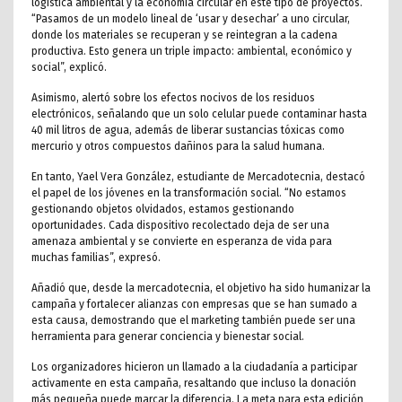
logística ambiental y la economía circular en este tipo de proyectos.
“Pasamos de un modelo lineal de ‘usar y desechar’ a uno circular,
donde los materiales se recuperan y se reintegran a la cadena
productiva. Esto genera un triple impacto: ambiental, económico y
social”, explicó.
Asimismo, alertó sobre los efectos nocivos de los residuos
electrónicos, señalando que un solo celular puede contaminar hasta
40 mil litros de agua, además de liberar sustancias tóxicas como
mercurio y otros compuestos dañinos para la salud humana.
En tanto, Yael Vera González, estudiante de Mercadotecnia, destacó
el papel de los jóvenes en la transformación social. “No estamos
gestionando objetos olvidados, estamos gestionando
oportunidades. Cada dispositivo recolectado deja de ser una
amenaza ambiental y se convierte en esperanza de vida para
muchas familias”, expresó.
Añadió que, desde la mercadotecnia, el objetivo ha sido humanizar la
campaña y fortalecer alianzas con empresas que se han sumado a
esta causa, demostrando que el marketing también puede ser una
herramienta para generar conciencia y bienestar social.
Los organizadores hicieron un llamado a la ciudadanía a participar
activamente en esta campaña, resaltando que incluso la donación
más pequeña puede marcar la diferencia. La meta para esta edición