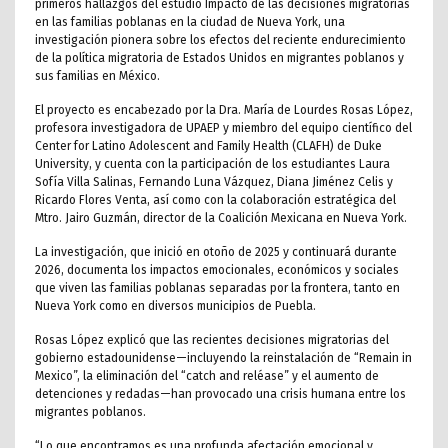
primeros hallazgos del estudio Impacto de las decisiones migratorias
en las familias poblanas en la ciudad de Nueva York, una
investigación pionera sobre los efectos del reciente endurecimiento
de la política migratoria de Estados Unidos en migrantes poblanos y
sus familias en México.
El proyecto es encabezado por la Dra. María de Lourdes Rosas López,
profesora investigadora de UPAEP y miembro del equipo científico del
Center for Latino Adolescent and Family Health (CLAFH) de Duke
University, y cuenta con la participación de los estudiantes Laura
Sofía Villa Salinas, Fernando Luna Vázquez, Diana Jiménez Celis y
Ricardo Flores Venta, así como con la colaboración estratégica del
Mtro. Jairo Guzmán, director de la Coalición Mexicana en Nueva York.
La investigación, que inició en otoño de 2025 y continuará durante
2026, documenta los impactos emocionales, económicos y sociales
que viven las familias poblanas separadas por la frontera, tanto en
Nueva York como en diversos municipios de Puebla.
Rosas López explicó que las recientes decisiones migratorias del
gobierno estadounidense—incluyendo la reinstalación de “Remain in
Mexico”, la eliminación del “catch and reléase” y el aumento de
detenciones y redadas—han provocado una crisis humana entre los
migrantes poblanos.
“Lo que encontramos es una profunda afectación emocional y