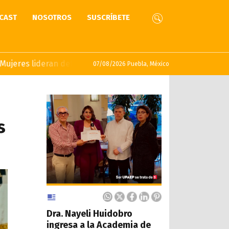
CAST
NOSOTROS
SUSCRÍBETE
lideran defensa del agua en UPAEP
07/08/2026 Puebla, México
s
Dra. Nayeli Huidobro
ingresa a la Academia de