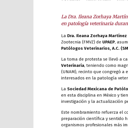
La Dra. Ileana Zorhaya Martí
en patología veterinaria duran
La
Dra. Ileana Zorhaya Martíne
Zootecnia (FMVZ) de
UPAEP
, asum
Patólogos Veterinarios, A.C. (S
La toma de protesta se llevó a c
Veterinaria
, teniendo como magn
(UNAM), recinto que congregó a es
interesados en la patología veter
La
Sociedad Mexicana de Patólo
en esta disciplina en México y ti
investigación y la actualización 
Este nombramiento refuerza el c
preparación científica y sentido 
organismos profesionales más im