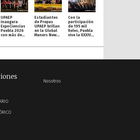
UPAEP
Estudiantes
Con la
inaugura
de Prepas
participación
ExpoCiencias
UPAEP brillan
de 195 mil
Puebla 2026
en la Global
fieles, Puebla
con más de
Muners New
vive la XXXIV
200 proyectos
York
Procesión de
Conference
Viernes Santo
ciones
Nosotros
ARIO
ÓRICO