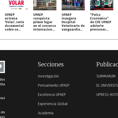
UPAEP
UPAEP
UPAEP
“Pulso
estrena
conquista
inaugura
Económico”
‘Volar’, serie
primer lugar
Hospital
de CIIE UPAEP
documental
en el concurso
Veterinario de
advierte
sobre su
internacional
vanguardia
presiones
origen en
MOC
para perros y
inflacionarias
streaming
gatos
y retos para
México
Secciones
Publica
Investigación
SUMMARUM
ados
ebla
Pensamiento UPAEP
EL UNIVERSIT
Excelencia UPAEP
UPRESS HIST
idad
Experiencia Global
.mx
Academia
 665