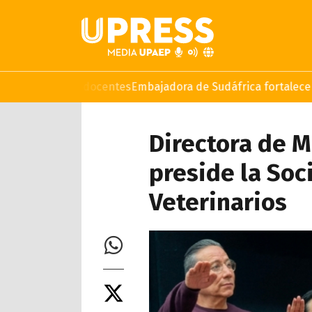
os para docentes
Embajadora de Sudáfrica fortalece lazos cul
Directora de M
preside la So
Veterinarios