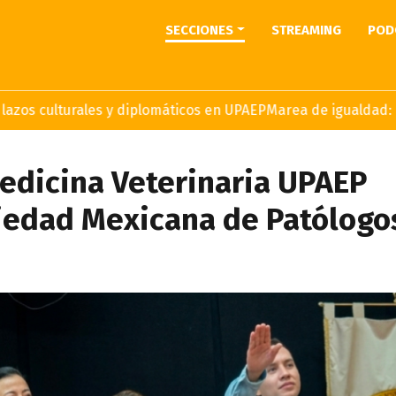
SECCIONES
STREAMING
POD
turales y diplomáticos en UPAEP
Marea de igualdad: Mujeres 
edicina Veterinaria UPAEP
ciedad Mexicana de Patólogo