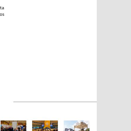
sta
ios