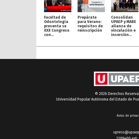
Facultad de
Prepárate
Consolidan
Odontología
para Verano:
UPAEP y MABE
presenta su
requisitos de
alianza de
XXX Congreso
reinscripción
vinculación e
con
inserción
proyección
profesional
internacional
© 2026 Derechos Reserv
Universidad Popular Autónoma del Estado de Pu
Aviso de privac
upress@upaep
2299400 ext: