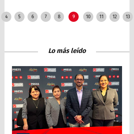
4
5
6
7
8
9
10
11
12
13
Lo más leído