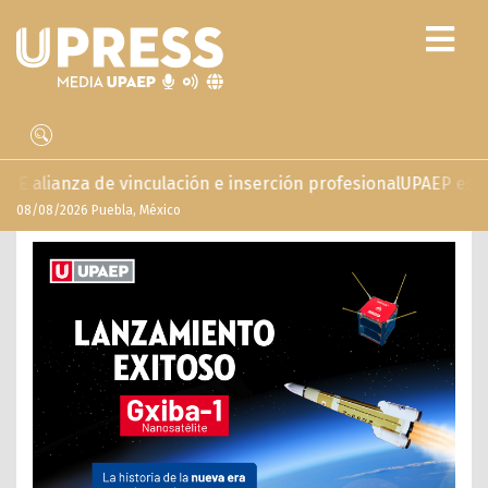
nserción profesional
UPAEP estrena ‘Volar’, serie documental
08/08/2026 Puebla, México