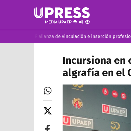
BE alianza de vinculación e inserción profesional
UPAEP estr
Incursiona en 
algrafía en e