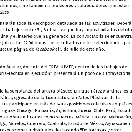
 alumnos, sino también a profesores y colaboradores que estén
class
.
ontrarán toda la descripción detallada de las actividades. Deber
s trabajos, entre 5 y 8 obras, ya que hay cupos limitados debido
iplina y el interés que ha generado. La convocatoria se encuentra
e julio a las 22:00 horas. Los resultados de los seleccionados par
uestra página de
Facebook
el 5 de julio de este año.
do Aguilar, docente del CREA-UPAEP, dentro de los trabajos de
oría-técnica en ejecución", presentará un poco de su trayectoria 
e la semblanza del artista plástico Enrique Pérez Martínez; es 
gráfica, egresado de la Licenciatura en Artes Plásticas de la
. Ha participado en más de 140 exposiciones colectivas en países
Uruguay, Chicago, Rumanía, Argentina, Suecia, Chile, Perú, Ecuado
ido su obra en lugares como Veracruz, Mérida, Oaxaca, Michoacán,
lgo, Morelos, Guerrero, Coahuila, Estado de México, Aguascalien
0 exposiciones individuales destacando "De tortugas y otros