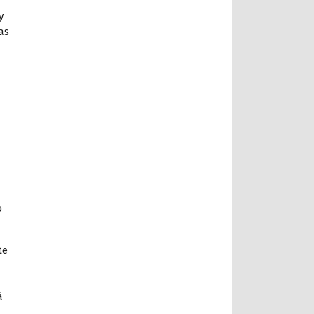
y
as
o
te
á