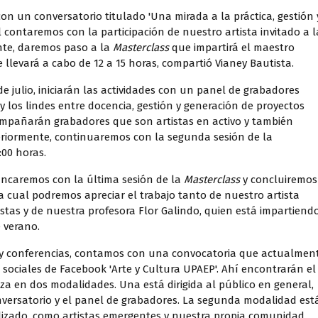
on un conversatorio titulado 'Una mirada a la práctica, gestión 
al contaremos con la participación de nuestro artista invitado a l
nte, daremos paso a la
Masterclass
que impartirá el maestro
e llevará a cabo de 12 a 15 horas, compartió Vianey Bautista.
e julio, iniciarán las actividades con un panel de grabadores
 los lindes entre docencia, gestión y generación de proyectos
acompañarán grabadores que son artistas en activo y también
teriormente, continuaremos con la segunda sesión de la
:00 horas.
rrancaremos con la última sesión de la
Masterclass
y concluiremos
a cual podremos apreciar el trabajo tanto de nuestro artista
stas y de nuestra profesora Flor Galindo, quien está impartiend
 verano.
s y conferencias, contamos con una convocatoria que actualmen
sociales de Facebook 'Arte y Cultura UPAEP'. Ahí encontrarán el
liza en dos modalidades. Una está dirigida al público en general,
onversatorio y el panel de grabadores. La segunda modalidad est
alizado, como artistas emergentes y nuestra propia comunidad