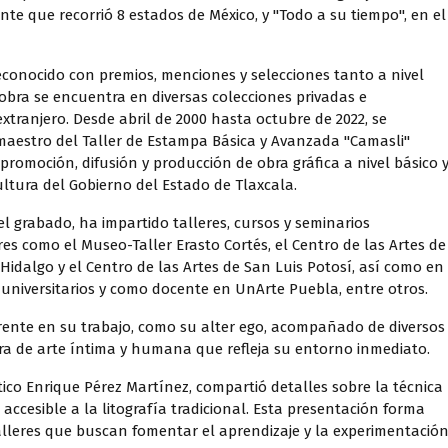
rante que recorrió 8 estados de México, y "Todo a su tiempo", en el
econocido con premios, menciones y selecciones tanto a nivel
obra se encuentra en diversas colecciones privadas e
extranjero. Desde abril de 2000 hasta octubre de 2022, se
estro del Taller de Estampa Básica y Avanzada "Camasli"
 promoción, difusión y producción de obra gráfica a nivel básico 
ultura del Gobierno del Estado de Tlaxcala.
l grabado, ha impartido talleres, cursos y seminarios
res como el Museo-Taller Erasto Cortés, el Centro de las Artes de
 Hidalgo y el Centro de las Artes de San Luis Potosí, así como en
 universitarios y como docente en UnArte Puebla, entre otros.
rente en su trabajo, como su alter ego, acompañado de diversos
ra de arte íntima y humana que refleja su entorno inmediato.
stico Enrique Pérez Martínez, compartió detalles sobre la técnica
accesible a la litografía tradicional. Esta presentación forma
talleres que buscan fomentar el aprendizaje y la experimentació