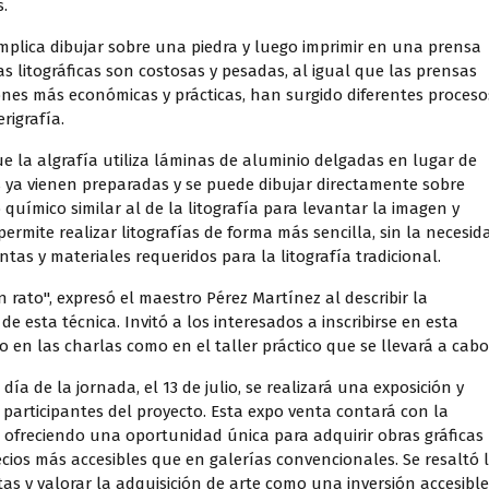
.
implica dibujar sobre una piedra y luego imprimir en una prensa
ras litográficas son costosas y pesadas, al igual que las prensas
ones más económicas y prácticas, han surgido diferentes proceso
erigrafía.
e la algrafía utiliza láminas de aluminio delgadas en lugar de
as ya vienen preparadas y se puede dibujar directamente sobre
 químico similar al de la litografía para levantar la imagen y
 permite realizar litografías de forma más sencilla, sin la necesid
tas y materiales requeridos para la litografía tradicional.
un rato", expresó el maestro Pérez Martínez al describir la
e esta técnica. Invitó a los interesados a inscribirse en esta
 en las charlas como en el taller práctico que se llevará a cabo
ía de la jornada, el 13 de julio, se realizará una exposición y
participantes del proyecto. Esta expo venta contará con la
s, ofreciendo una oportunidad única para adquirir obras gráficas
ecios más accesibles que en galerías convencionales. Se resaltó 
tas y valorar la adquisición de arte como una inversión accesible