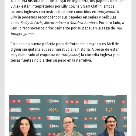
Al ser una historia que toma lugar en Inglaterra, los papeles de Rosie
y Alex están interpretados por Lilly Collins y Sam Claffin, ambos
actores ingleses con rostros bastante conocidos en
Hollywood.
A
Lilly la podemos reconocer por sus papeles en series y películas
como
Emily in Paris, Mirror mirror
o
Shadow hunters.
Por otro lado, a
Sam lo reconocemos principalmente por su papel en la saga de
The
hunger games.
Esta es una buena película para disfrutar con amigos y es fácil de
digerir sin quitarle el peso narrativo a la historia. A pesar de estar
muy elaborado al esquema de
Hollywood,
la comedia inglesa y los
temas fuertes no pierden su peso en la narrativa.