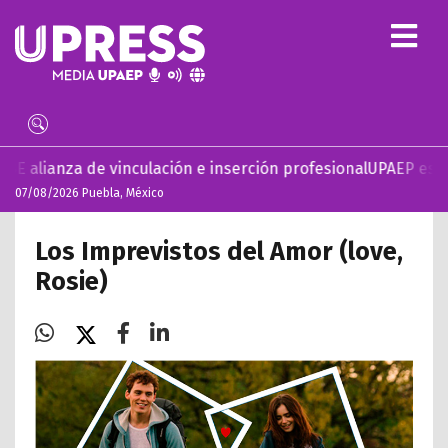
vinculación e inserción profesional
UPAEP estrena ‘Volar’, s
07/08/2026 Puebla, México
Los Imprevistos del Amor (love,
Rosie)