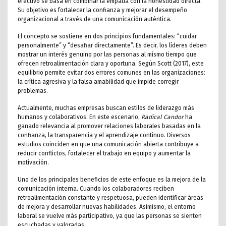
efectivo se basa en combinar la empatía con la honestidad directa.
Su objetivo es fortalecer la confianza y mejorar el desempeño
organizacional a través de una comunicación auténtica.
El concepto se sostiene en dos principios fundamentales: “cuidar
personalmente” y “desafiar directamente”. Es decir, los líderes deben
mostrar un interés genuino por las personas al mismo tiempo que
ofrecen retroalimentación clara y oportuna. Según Scott (2017), este
equilibrio permite evitar dos errores comunes en las organizaciones:
la crítica agresiva y la falsa amabilidad que impide corregir
problemas.
Actualmente, muchas empresas buscan estilos de liderazgo más
humanos y colaborativos. En este escenario,
Radical Candor
ha
ganado relevancia al promover relaciones laborales basadas en la
confianza, la transparencia y el aprendizaje continuo. Diversos
estudios coinciden en que una comunicación abierta contribuye a
reducir conflictos, fortalecer el trabajo en equipo y aumentar la
motivación.
Uno de los principales beneficios de este enfoque es la mejora de la
comunicación interna. Cuando los colaboradores reciben
retroalimentación constante y respetuosa, pueden identificar áreas
de mejora y desarrollar nuevas habilidades. Asimismo, el entorno
laboral se vuelve más participativo, ya que las personas se sienten
escuchadas y valoradas.