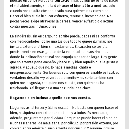
nuestro empeño? Porque la
tentación
más común no es la de hacer
el mal abiertamente, sino la
de hacer el bien sólo a medias
, sólo
cuando nos resulta cómodo o sólo para quienes nos caen bien.
Hacer el bien suele implicar esfuerzo, renuncia, incomodidad. No
pocas veces exige atravesar la pereza, vencer el fastidio o actuar
contra nuestras inclinaciones.
La sindéresis, sin embargo, no admite parcialidades ni se conforma
con mediocridades. Como una luz que todo lo quiere iluminar, nos
invita a extender el bien sin exclusiones. El carácter se templa
precisamente en esas grietas de la voluntad, en esos rincones
donde la inclinación natural nos empuja a pasar de largo. Hay gente
que solamente pone empeño y hace muy bien aquello que le gusta y
agrada, y aquello que no, lo hace a medias, chafa e
irresponsablemente. Ser buenos sólo con quien es amable es fácil; el
verdadero desafío —y el verdadero mérito— es serlo también con
quien nos disgusta, con quien nos cuesta, con quien nos ha
traicionado. Así llegamos a una segunda idea clave:
Hagamos bien incluso aquello que nos cuesta.
Llegamos así al tercer y último escalón. No basta con querer hacer el
bien, ni siquiera con extenderlo a todo y a todos. Es necesario,
además, preguntarse por el
cómo
. Porque se puede hacer el bien de
muchas maneras: de mala gana, por cálculo, por presión externa, por
conveniencia egoísta o simplemente por cumplir. Y aunque incluso