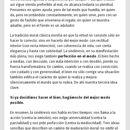
así sigue siendo preferible al mal, no alcanza todavía su plenitud.
Pensemos en quien ayuda, pero de tal modo que humilla; en quien
da, pero recordándolo constantemente; en quien sirve, pero con un
gesto de fastidio que envenena el regalo; en quien se muestra
amable, pero en el fondo es un adulador.
La tradición moral clásica insistía en que la virtud no consiste sólo en
hacer lo correcto, sino en hacerlo del mejor modo: con rectitud
interior (con recta intención), con coherencia de vida, con cierta
elegancia y hasta con sobriedad. La sindéresis, en su manifestación
más plena, nos exige también
perfección en el modo
. El bien hecho
a medias, con descuido, con mala intención o con desdén, pierde su
fuerza transformadora. En cambio, cuando se realiza con convicción,
con cuidado y con generosidad, el bien no sólo corrige una situación:
también edifica el carácter de quien lo realiza y mejora
silenciosamente el mundo que lo rodea. De ahí nuestra tercera idea
clave:
Si ya decidimos hacer el bien, hagámoslo del mejor modo
posible.
En resumen, la sindéresis nos habla en tres tiempos: nos llama a la
acción (contra la omisión), nos exige universalidad (contra la
parcialidad) y nos pide perfección (contra la mediocridad). Tres ideas
sencillas que describen un camino de maduración moral: no omitir el