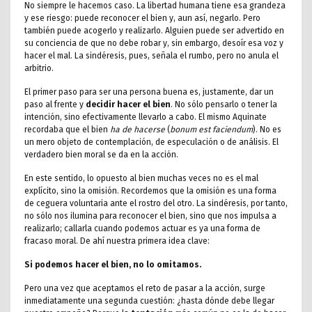
No siempre le hacemos caso. La libertad humana tiene esa grandeza
y ese riesgo: puede reconocer el bien y, aun así, negarlo. Pero
también puede acogerlo y realizarlo. Alguien puede ser advertido en
su conciencia de que no debe robar y, sin embargo, desoír esa voz y
hacer el mal. La sindéresis, pues, señala el rumbo, pero no anula el
arbitrio.
El primer paso para ser una persona buena es, justamente, dar un
paso al frente y
decidir hacer el bien
. No sólo pensarlo o tener la
intención, sino efectivamente llevarlo a cabo. El mismo Aquinate
recordaba que el bien
ha de hacerse
(
bonum est faciendum
). No es
un mero objeto de contemplación, de especulación o de análisis. El
verdadero bien moral se da en la acción.
En este sentido, lo opuesto al bien muchas veces no es el mal
explícito, sino la omisión. Recordemos que la omisión es una forma
de ceguera voluntaria ante el rostro del otro. La sindéresis, por tanto,
no sólo nos ilumina para reconocer el bien, sino que nos impulsa a
realizarlo; callarla cuando podemos actuar es ya una forma de
fracaso moral. De ahí nuestra primera idea clave:
Si podemos hacer el bien, no lo omitamos.
Pero una vez que aceptamos el reto de pasar a la acción, surge
inmediatamente una segunda cuestión: ¿hasta dónde debe llegar