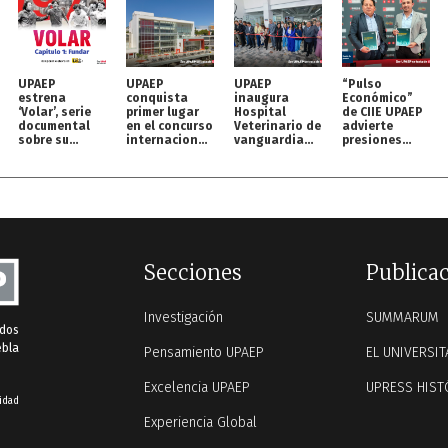
UPAEP
UPAEP
UPAEP
“Pulso
estrena
conquista
inaugura
Económico”
‘Volar’, serie
primer lugar
Hospital
de CIIE UPAEP
documental
en el concurso
Veterinario de
advierte
sobre su
internacional
vanguardia
presiones
origen en
MOC
para perros y
inflacionarias
streaming
gatos
y retos para
México
Secciones
Publica
Investigación
SUMMARUM
ados
ebla
Pensamiento UPAEP
EL UNIVERSIT
Excelencia UPAEP
UPRESS HIST
idad
Experiencia Global