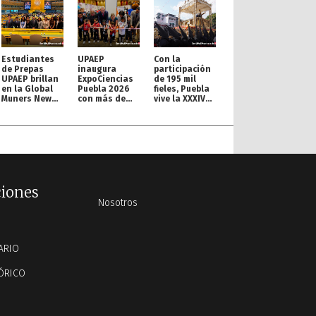
Estudiantes
UPAEP
Con la
de Prepas
inaugura
participación
UPAEP brillan
ExpoCiencias
de 195 mil
en la Global
Puebla 2026
fieles, Puebla
Muners New
con más de
vive la XXXIV
York
200 proyectos
Procesión de
Conference
Viernes Santo
ciones
Nosotros
ARIO
ÓRICO