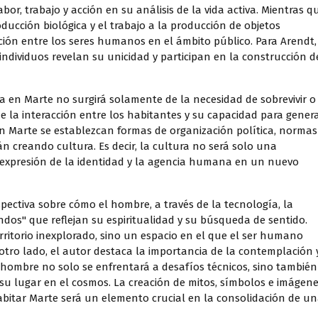
or, trabajo y acción en su análisis de la vida activa. Mientras q
oducción biológica y el trabajo a la producción de objetos
cción entre los seres humanos en el ámbito público. Para Arendt,
 individuos revelan su unicidad y participan en la construcción d
ra en Marte no surgirá solamente de la necesidad de sobrevivir o
de la interacción entre los habitantes y su capacidad para gener
en Marte se establezcan formas de organización política, normas
án creando cultura. Es decir, la cultura no será solo una
 expresión de la identidad y la agencia humana en un nuevo
pectiva sobre cómo el hombre, a través de la tecnología, la
ndos" que reflejan su espiritualidad y su búsqueda de sentido.
ritorio inexplorado, sino un espacio en el que el ser humano
 otro lado, el autor destaca la importancia de la contemplación 
El hombre no solo se enfrentará a desafíos técnicos, sino también
u lugar en el cosmos. La creación de mitos, símbolos e imágen
abitar Marte será un elemento crucial en la consolidación de u