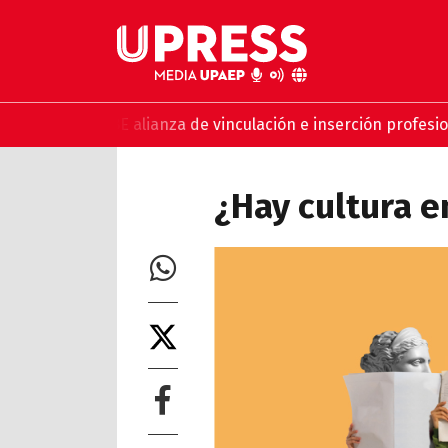
P y MABE alianza de vinculación e inserción profesional
UPAE
¿Hay cultura e