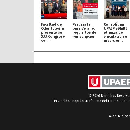
Facultad de
Prepárate
Consolidan
Odontología
para Verano:
UPAEP y MABE
presenta su
requisitos de
alianza de
XXX Congreso
reinscripción
vinculación e
con
inserción
proyección
profesional
internacional
© 2026 Derechos Reserv
Universidad Popular Autónoma del Estado de Pu
Aviso de privac