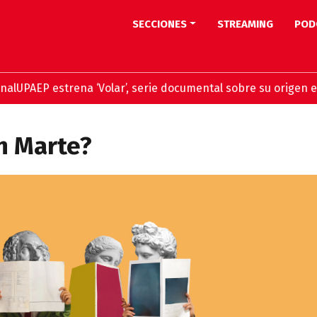
SECCIONES
STREAMING
POD
P estrena ‘Volar’, serie documental sobre su origen en stre
n Marte?