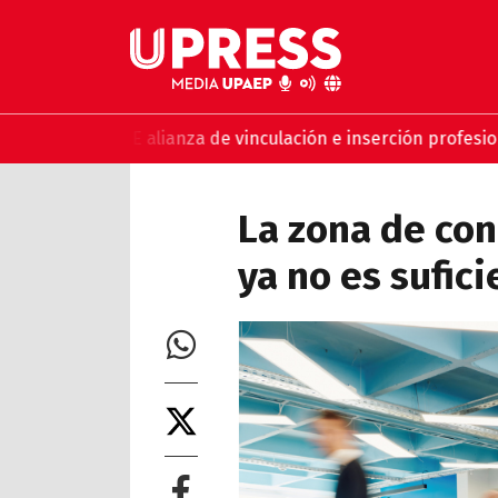
P y MABE alianza de vinculación e inserción profesional
UPAE
La zona de con
ya no es sufici