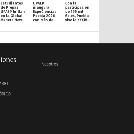
Estudiantes
UPAEP
Con la
de Prepas
inaugura
participación
UPAEP brillan
ExpoCiencias
de 195 mil
en la Global
Puebla 2026
fieles, Puebla
Muners New
con más de
vive la XXXIV
York
200 proyectos
Procesión de
Conference
Viernes Santo
ciones
Nosotros
ARIO
ÓRICO