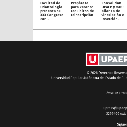
Facultad de
Prepárate
Consolidan
Odontología
para Verano:
UPAEP y MABE
presenta su
requisitos de
alianza de
XXX Congreso
reinscripción
vinculación e
con
inserción
proyección
profesional
internacional
© 2026 Derechos Reserv
Universidad Popular Autónoma del Estado de Pu
Aviso de privac
upress@upaep
2299400 ext:
Sígue