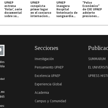
UPAEP
UPAEP
UPAEP
“Pulso
estrena
conquista
inaugura
Económico”
‘Volar’, serie
primer lugar
Hospital
de CIIE UPAEP
documental
en el concurso
Veterinario de
advierte
sobre su
internacional
vanguardia
presiones
origen en
MOC
para perros y
inflacionarias
streaming
gatos
y retos para
México
Secciones
Publica
Investigación
SUMMARUM
ados
ebla
Pensamiento UPAEP
EL UNIVERSIT
Excelencia UPAEP
UPRESS HIST
idad
Experiencia Global
.mx
Academia
 665
Campus y Comunidad
nos: