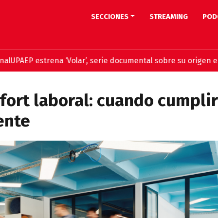
SECCIONES
STREAMING
POD
P estrena ‘Volar’, serie documental sobre su origen en stre
fort laboral: cuando cumplir
ente