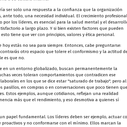
ría ser solo una respuesta a la confianza que la organización
, ante todo, una necesidad individual. El crecimiento profesional
por los líderes, es esencial para la salud mental y el desarroll
isfactorio a largo plazo. Y si bien existen factores que pueden
esto tiene que ver con principios, valores y ética personal.
e hoy estás no sea para siempre. Entonces, cabe preguntarse:
contrarás otro espacio que tolere el conformismo y la actitud d
e es que no.
te en un entorno globalizado, buscan permanentemente la
uchas veces toleran comportamientos que contradicen ese
laborales en los que se dice estar "saturado de trabajo", pero al
s pasillos, en compras o en conversaciones que poco tienen qu
les. Estos ejemplos, aunque cotidianos, reflejan una realidad
encia más que el rendimiento, y eso desmotiva a quienes sí
 un papel fundamental. Los líderes deben ser ejemplo, actuar c
e proactivos y no conformarse con el mínimo. Ellos marcan la