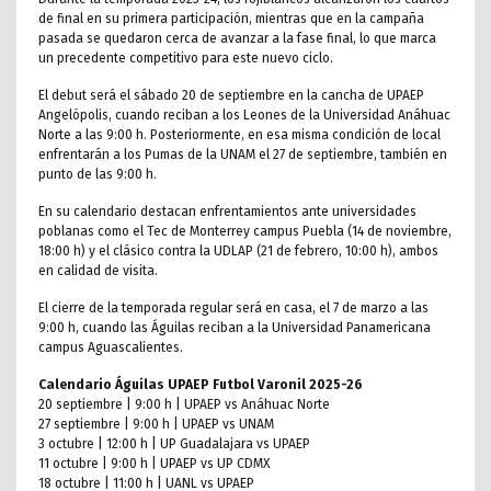
de final en su primera participación, mientras que en la campaña
pasada se quedaron cerca de avanzar a la fase final, lo que marca
un precedente competitivo para este nuevo ciclo.
El debut será el sábado 20 de septiembre en la cancha de UPAEP
Angelópolis, cuando reciban a los Leones de la Universidad Anáhuac
Norte a las 9:00 h. Posteriormente, en esa misma condición de local
enfrentarán a los Pumas de la UNAM el 27 de septiembre, también en
punto de las 9:00 h.
En su calendario destacan enfrentamientos ante universidades
poblanas como el Tec de Monterrey campus Puebla (14 de noviembre,
18:00 h) y el clásico contra la UDLAP (21 de febrero, 10:00 h), ambos
en calidad de visita.
El cierre de la temporada regular será en casa, el 7 de marzo a las
9:00 h, cuando las Águilas reciban a la Universidad Panamericana
campus Aguascalientes.
Calendario Águilas UPAEP Futbol Varonil 2025-26
20 septiembre | 9:00 h | UPAEP vs Anáhuac Norte
27 septiembre | 9:00 h | UPAEP vs UNAM
3 octubre | 12:00 h | UP Guadalajara vs UPAEP
11 octubre | 9:00 h | UPAEP vs UP CDMX
18 octubre | 11:00 h | UANL vs UPAEP