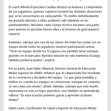
El coach Alfredo Especiano Casillas destacó la madurez y compromiso
de sus jugadores, quienes supieron resolver las distintas situaciones
que se les presentaron en cada partido. “El crédito definitivamente
me gustaría dárselos a ellos; pudieron salir adelante en los
planteamientos. Nosotros como cuerpo técnico hacemos una parte,
pero quienes lo ejecutan fueron ellos y lo hicieron de gran manera”,
expresó.
Asimismo, subrayó que una de las claves del éxito fue contar con un
equipo donde todos los jugadores tuvieron participación activa.
“Tener un equipo donde los 12 jugaron nos permitió tener ventajas
grandes en el marcador. Nuestra rotación no solo mantenía el juego,
también producía puntos”, explicó.
Por su parte, Juan Pablo Villarreal, Director General de Educación
Media Superior de UPAEP, enfatizó que el campeonato fue resultado
de la constancia y disciplina del equipo. “Lo que gana medallas y
trofeos es cuando los equipos se cohesionan, trabajan en conjunto,
se ven como uno mismo”, afirmó. Además, subrayó que este triunfo
representa no solo un logro deportivo, sino también un aprendizaje
valioso: “En esta ocasión podemos ganar y aprender al mismo
tiempo”.
Edwin León, Coordinador de Salud y Deporte de Educación Media