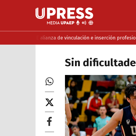
y MABE alianza de vinculación e inserción profesional
UPAEP
Sin dificultade