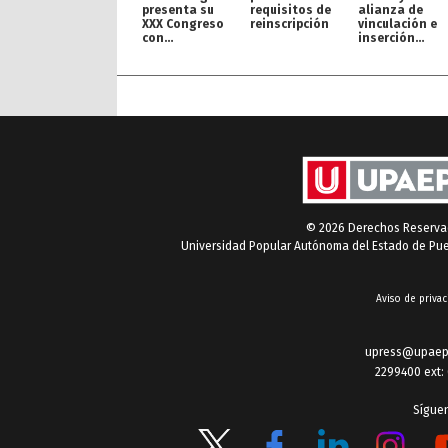
presenta su
requisitos de
alianza de
XXX Congreso
reinscripción
vinculación e
con
inserción
proyección
profesional
internacional
© 2026 Derechos Reserv
Universidad Popular Autónoma del Estado de Pu
Aviso de privac
upress@upaep
2299400 ext:
Sígue