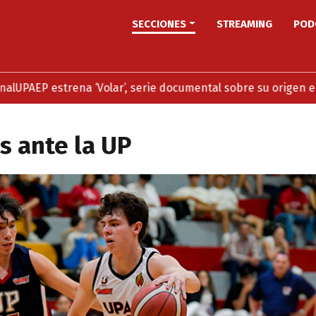
SECCIONES
STREAMING
POD
 estrena ‘Volar’, serie documental sobre su origen en stream
s ante la UP