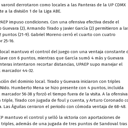
 varonil derrotaron como locales a las Panteras de la UP CDMX
 a la división 1 de la Liga ABE.
PAEP impuso condiciones. Con una ofensiva efectiva desde el
o Guevara (2), Armando Tirado y Javier García (2) permitieron a la
 puntos (21-9). Gabriel Moreno cerró el cuarto con cuatro
 25-16.
 local mantuvo el control del juego con una ventaja constante 
clave con 6 puntos, mientras que García sumó 4 más y Guevara
anteras intentaron recortar distancias, UPAEP supo manejar el
l marcador 44-32.
ción del dominio local. Tirado y Guevara iniciaron con triples
 Nido. Humberto Mena se hizo presente con 4 puntos, incluida
arcador 56-38 y forzó el tiempo fuera de la visita. A la ofensiva
triple, Tirado con jugada de foul y cuenta, y Arturo Coronado c
a. Las Águilas cerraron el periodo con cómoda ventaja de 68-48.
EP mantuvo el control y selló la victoria con aportaciones de
triples, además de una jugada de tres puntos de Sandoval tras