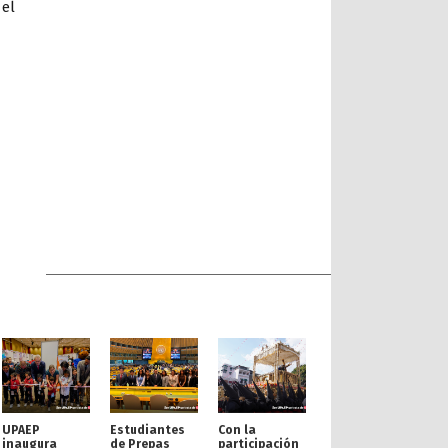
 el
UPAEP
Estudiantes
Con la
inaugura
de Prepas
participación