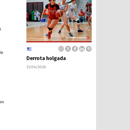
s
de
Derrota holgada
11/04/2026
on