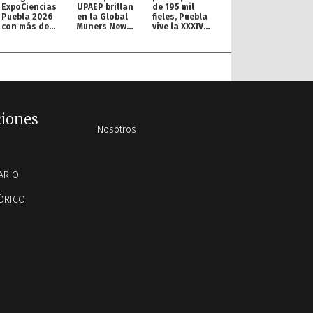
ExpoCiencias
UPAEP brillan
de 195 mil
Puebla 2026
en la Global
fieles, Puebla
con más de
Muners New
vive la XXXIV
200 proyectos
York
Procesión de
Conference
Viernes Santo
ciones
Nosotros
ARIO
ÓRICO