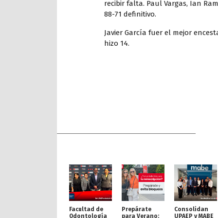
recibir falta. Paul Vargas, Ian R
88-71 definitivo.
Javier García fuer el mejor ence
hizo 14.
Facultad de
Prepárate
Consolidan
Odontología
para Verano:
UPAEP y MABE