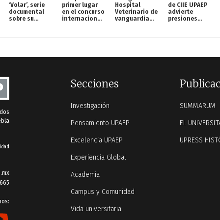
‘Volar’, serie
primer lugar
Hospital
de CIIE UPAEP
documental
en el concurso
Veterinario de
advierte
sobre su
internacional
vanguardia
presiones
origen en
MOC
para perros y
inflacionarias
streaming
gatos
y retos para
México
Secciones
Publica
Investigación
SUMMARUM
ados
ebla
Pensamiento UPAEP
EL UNIVERSIT
Excelencia UPAEP
UPRESS HIST
idad
Experiencia Global
.mx
Academia
 665
Campus y Comunidad
nos:
Vida universitaria