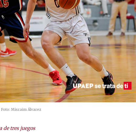
Foto: Misraim Álvarez
 de tres juegos