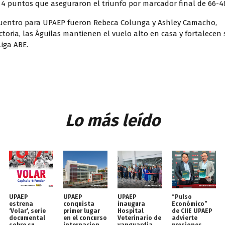
n 4 puntos que aseguraron el triunfo por marcador final de 66-4
uentro para UPAEP fueron Rebeca Colunga y Ashley Camacho,
toria, las Águilas mantienen el vuelo alto en casa y fortalecen 
Liga ABE.
Lo más leído
UPAEP
UPAEP
UPAEP
“Pulso
estrena
conquista
inaugura
Económico”
‘Volar’, serie
primer lugar
Hospital
de CIIE UPAEP
documental
en el concurso
Veterinario de
advierte