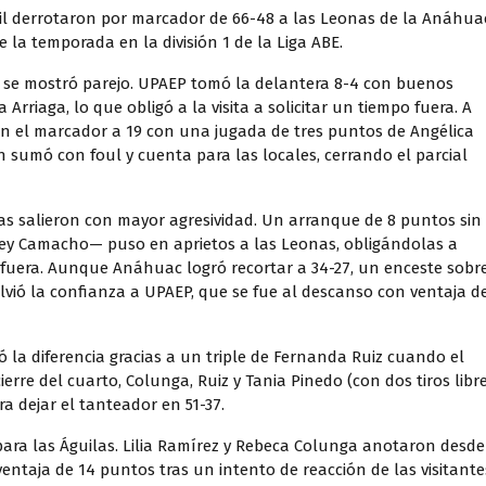
il derrotaron por marcador de 66-48 a las Leonas de la Anáhua
 la temporada en la división 1 de la Liga ABE.
o se mostró parejo. UPAEP tomó la delantera 8-4 con buenos
Arriaga, lo que obligó a la visita a solicitar un tiempo fuera. A
n el marcador a 19 con una jugada de tres puntos de Angélica
n sumó con foul y cuenta para las locales, cerrando el parcial
las salieron con mayor agresividad. Un arranque de 8 puntos sin
ey Camacho— puso en aprietos a las Leonas, obligándolas a
 fuera. Aunque Anáhuac logró recortar a 34-27, un enceste sobr
olvió la confianza a UPAEP, que se fue al descanso con ventaja d
ó la diferencia gracias a un triple de Fernanda Ruiz cuando el
erre del cuarto, Colunga, Ruiz y Tania Pinedo (con dos tiros libr
a dejar el tanteador en 51-37.
a para las Águilas. Lilia Ramírez y Rebeca Colunga anotaron desde
ventaja de 14 puntos tras un intento de reacción de las visitante