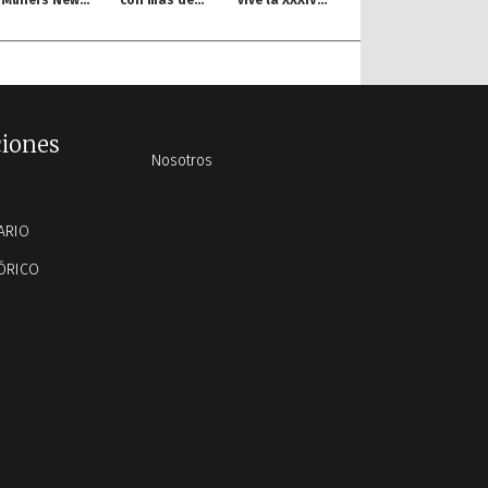
Muners New
con más de
vive la XXXIV
York
200 proyectos
Procesión de
Conference
Viernes Santo
ciones
Nosotros
ARIO
ÓRICO