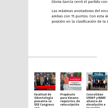
Gloria García cerró el partido co
Las máximas anotadoras del enc
ambas con 15 puntos. Con esta vic
posición en la clasificación de la 
Facultad de
Prepárate
Consolidan
Odontología
para Verano:
UPAEP y MABE
presenta su
requisitos de
alianza de
XXX Congreso
reinscripción
vinculación e