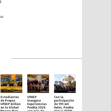
8.
su
Estudiantes
UPAEP
Con la
de Prepas
inaugura
participación
UPAEP brillan
ExpoCiencias
de 195 mil
en la Global
Puebla 2026
fieles, Puebla