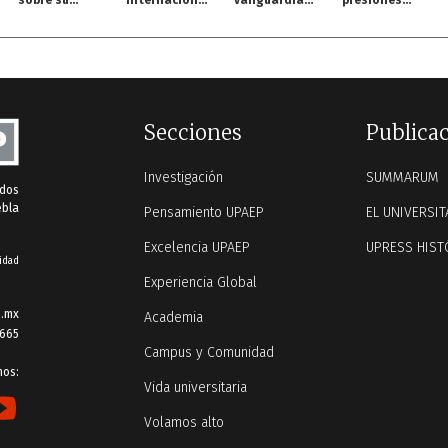
sobre su
internacional
vanguardia
presiones
origen en
MOC
para perros y
inflacionarias
streaming
gatos
y retos para
México
Secciones
Publica
Investigación
SUMMARUM
ados
ebla
Pensamiento UPAEP
EL UNIVERSIT
Excelencia UPAEP
UPRESS HIST
idad
Experiencia Global
.mx
Academia
 665
Campus y Comunidad
nos:
Vida universitaria
Volamos alto