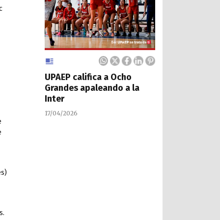
c
UPAEP califica a Ocho
Grandes apaleando a la
Inter
17/04/2026
e
e
es)
s.