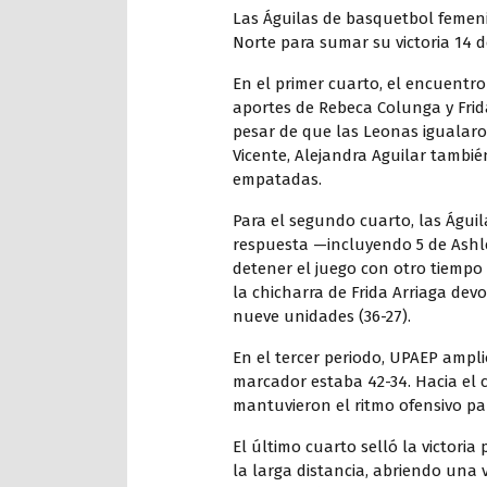
Las Águilas de basquetbol femen
Norte para sumar su victoria 14 de
En el primer cuarto, el encuentr
aportes de Rebeca Colunga y Frida 
pesar de que las Leonas igualaro
Vicente, Alejandra Aguilar tambié
empatadas.
Para el segundo cuarto, las Águi
respuesta —incluyendo 5 de Ashl
detener el juego con otro tiempo
la chicharra de Frida Arriaga dev
nueve unidades (36-27).
En el tercer periodo, UPAEP ampli
marcador estaba 42-34. Hacia el ci
mantuvieron el ritmo ofensivo par
El último cuarto selló la victori
la larga distancia, abriendo una 