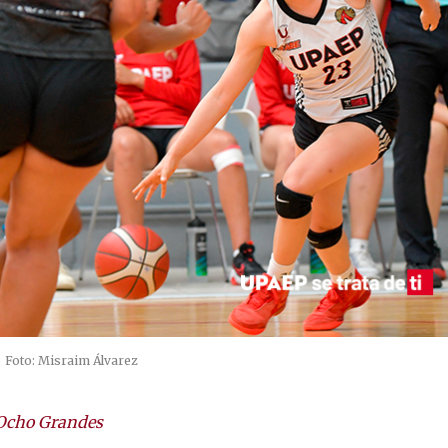
Foto: Misraim Álvarez
l Ocho Grandes