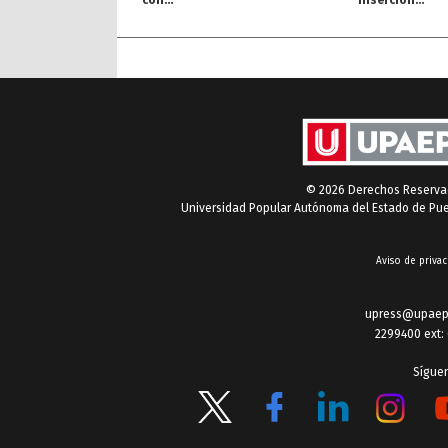
con
inserción
proyección
profesional
internacional
© 2026 Derechos Reserv
Universidad Popular Autónoma del Estado de Pu
Aviso de privac
upress@upaep
2299400 ext:
Sígue