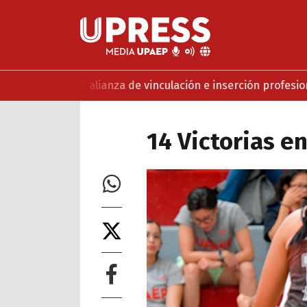
y MABE alianza de vinculación e inserción profesional
UPAEP 
14 Victorias e