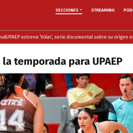
SECCIONES
STREAMING
POD
estrena ‘Volar’, serie documental sobre su origen en stream
n la temporada para UPAEP