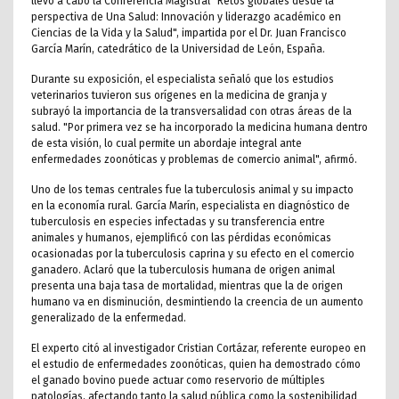
llevó a cabo la Conferencia Magistral "Retos globales desde la
perspectiva de Una Salud: Innovación y liderazgo académico en
Ciencias de la Vida y la Salud", impartida por el Dr. Juan Francisco
García Marín, catedrático de la Universidad de León, España.
Durante su exposición, el especialista señaló que los estudios
veterinarios tuvieron sus orígenes en la medicina de granja y
subrayó la importancia de la transversalidad con otras áreas de la
salud. "Por primera vez se ha incorporado la medicina humana dentro
de esta visión, lo cual permite un abordaje integral ante
enfermedades zoonóticas y problemas de comercio animal", afirmó.
Uno de los temas centrales fue la tuberculosis animal y su impacto
en la economía rural. García Marín, especialista en diagnóstico de
tuberculosis en especies infectadas y su transferencia entre
animales y humanos, ejemplificó con las pérdidas económicas
ocasionadas por la tuberculosis caprina y su efecto en el comercio
ganadero. Aclaró que la tuberculosis humana de origen animal
presenta una baja tasa de mortalidad, mientras que la de origen
humano va en disminución, desmintiendo la creencia de un aumento
generalizado de la enfermedad.
El experto citó al investigador Cristian Cortázar, referente europeo en
el estudio de enfermedades zoonóticas, quien ha demostrado cómo
el ganado bovino puede actuar como reservorio de múltiples
patologías, afectando tanto la salud pública como la sostenibilidad