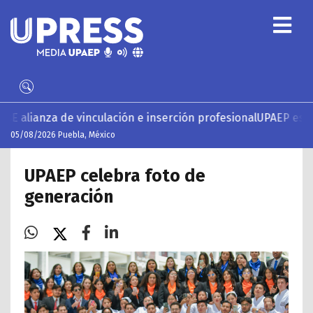
e vinculación e inserción profesional
UPAEP estrena ‘Volar’,
05/08/2026 Puebla, México
UPAEP celebra foto de
generación