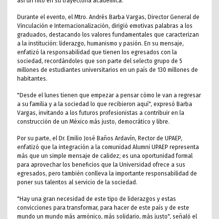
así un hito en su trayectoria académica.
Durante el evento, el Mtro. Andrés Barba Vargas, Director General de
Vinculación e Internacionalización, dirigió emotivas palabras a los
graduados, destacando los valores fundamentales que caracterizan
a la institución: liderazgo, humanismo y pasión. En su mensaje,
enfatizó la responsabilidad que tienen los egresados con la
sociedad, recordándoles que son parte del selecto grupo de 5
millones de estudiantes universitarios en un país de 130 millones de
habitantes.
"Desde el lunes tienen que empezar a pensar cómo le van a regresar
a su familia y a la sociedad lo que recibieron aquí", expresó Barba
Vargas, invitando a los futuros profesionistas a contribuir en la
construcción de un México más justo, democrático y libre.
Por su parte, el Dr. Emilio José Baños Ardavín, Rector de UPAEP,
enfatizó que la integración a la comunidad Alumni UPAEP representa
más que un simple mensaje de calidez; es una oportunidad formal
para aprovechar los beneficios que la Universidad ofrece a sus
egresados, pero también conlleva la importante responsabilidad de
poner sus talentos al servicio de la sociedad.
"Hay una gran necesidad de este tipo de liderazgos y estas
convicciones para transformar, para hacer de este país y de este
mundo un mundo más armónico, más solidario, más justo", señaló el