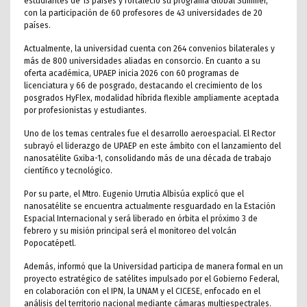
estudiantes de 13 países y fortaleció su programa Global Summer,
con la participación de 60 profesores de 43 universidades de 20
países.
Actualmente, la universidad cuenta con 264 convenios bilaterales y
más de 800 universidades aliadas en consorcio. En cuanto a su
oferta académica, UPAEP inicia 2026 con 60 programas de
licenciatura y 66 de posgrado, destacando el crecimiento de los
posgrados HyFlex, modalidad híbrida flexible ampliamente aceptada
por profesionistas y estudiantes.
Uno de los temas centrales fue el desarrollo aeroespacial. El Rector
subrayó el liderazgo de UPAEP en este ámbito con el lanzamiento del
nanosatélite Gxiba-1, consolidando más de una década de trabajo
científico y tecnológico.
Por su parte, el Mtro. Eugenio Urrutia Albisúa explicó que el
nanosatélite se encuentra actualmente resguardado en la Estación
Espacial Internacional y será liberado en órbita el próximo 3 de
febrero y su misión principal será el monitoreo del volcán
Popocatépetl.
Además, informó que la Universidad participa de manera formal en un
proyecto estratégico de satélites impulsado por el Gobierno Federal,
en colaboración con el IPN, la UNAM y el CICESE, enfocado en el
análisis del territorio nacional mediante cámaras multiespectrales.