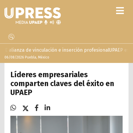
inculación e inserción profesional
UPAEP estrena ‘Volar’, se
06/08/2026 Puebla, México
Líderes empresariales
comparten claves del éxito en
UPAEP