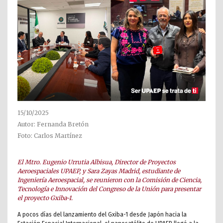
15/10/2025
Autor: Fernanda Bretón
Foto: Carlos Martínez
El Mtro. Eugenio Urrutia Albisua, Director de Proyectos
Aeroespaciales UPAEP, y Sara Zayas Madrid, estudiante de
Ingeniería Aeroespacial, se reunieron con la Comisión de Ciencia,
Tecnología e Innovación del Congreso de la Unión para presentar
el proyecto Gxiba-1.
A pocos días del lanzamiento del Gxiba-1 desde Japón hacia la