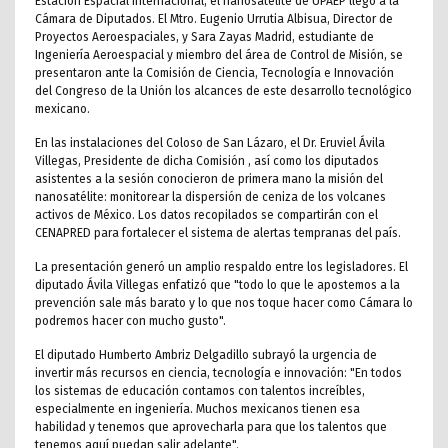
Estación Espacial Internacional, el nanosatélite de UPAEP llegó a la
Cámara de Diputados. El Mtro. Eugenio Urrutia Albisua, Director de
Proyectos Aeroespaciales, y Sara Zayas Madrid, estudiante de
Ingeniería Aeroespacial y miembro del área de Control de Misión, se
presentaron ante la Comisión de Ciencia, Tecnología e Innovación
del Congreso de la Unión los alcances de este desarrollo tecnológico
mexicano.
En las instalaciones del Coloso de San Lázaro, el Dr. Eruviel Ávila
Villegas, Presidente de dicha Comisión , así como los diputados
asistentes a la sesión conocieron de primera mano la misión del
nanosatélite: monitorear la dispersión de ceniza de los volcanes
activos de México. Los datos recopilados se compartirán con el
CENAPRED para fortalecer el sistema de alertas tempranas del país.
La presentación generó un amplio respaldo entre los legisladores. El
diputado Ávila Villegas enfatizó que "todo lo que le apostemos a la
prevención sale más barato y lo que nos toque hacer como Cámara lo
podremos hacer con mucho gusto".
El diputado Humberto Ambriz Delgadillo subrayó la urgencia de
invertir más recursos en ciencia, tecnología e innovación: "En todos
los sistemas de educación contamos con talentos increíbles,
especialmente en ingeniería. Muchos mexicanos tienen esa
habilidad y tenemos que aprovecharla para que los talentos que
tenemos aquí puedan salir adelante".