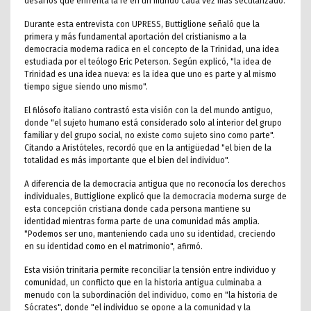
desafíos que enfrenta la fe en un mundo cada vez más secularizado.
Durante esta entrevista con UPRESS, Buttiglione señaló que la
primera y más fundamental aportación del cristianismo a la
democracia moderna radica en el concepto de la Trinidad, una idea
estudiada por el teólogo Eric Peterson. Según explicó, "la idea de
Trinidad es una idea nueva: es la idea que uno es parte y al mismo
tiempo sigue siendo uno mismo".
El filósofo italiano contrastó esta visión con la del mundo antiguo,
donde "el sujeto humano está considerado solo al interior del grupo
familiar y del grupo social, no existe como sujeto sino como parte".
Citando a Aristóteles, recordó que en la antigüedad "el bien de la
totalidad es más importante que el bien del individuo".
A diferencia de la democracia antigua que no reconocía los derechos
individuales, Buttiglione explicó que la democracia moderna surge de
esta concepción cristiana donde cada persona mantiene su
identidad mientras forma parte de una comunidad más amplia.
"Podemos ser uno, manteniendo cada uno su identidad, creciendo
en su identidad como en el matrimonio", afirmó.
Esta visión trinitaria permite reconciliar la tensión entre individuo y
comunidad, un conflicto que en la historia antigua culminaba a
menudo con la subordinación del individuo, como en "la historia de
Sócrates", donde "el individuo se opone a la comunidad y la