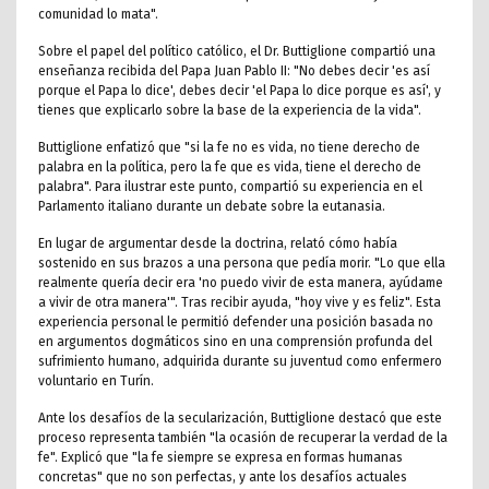
comunidad lo mata".
Sobre el papel del político católico, el Dr. Buttiglione compartió una
enseñanza recibida del Papa Juan Pablo II: "No debes decir 'es así
porque el Papa lo dice', debes decir 'el Papa lo dice porque es así', y
tienes que explicarlo sobre la base de la experiencia de la vida".
Buttiglione enfatizó que "si la fe no es vida, no tiene derecho de
palabra en la política, pero la fe que es vida, tiene el derecho de
palabra". Para ilustrar este punto, compartió su experiencia en el
Parlamento italiano durante un debate sobre la eutanasia.
En lugar de argumentar desde la doctrina, relató cómo había
sostenido en sus brazos a una persona que pedía morir. "Lo que ella
realmente quería decir era 'no puedo vivir de esta manera, ayúdame
a vivir de otra manera'". Tras recibir ayuda, "hoy vive y es feliz". Esta
experiencia personal le permitió defender una posición basada no
en argumentos dogmáticos sino en una comprensión profunda del
sufrimiento humano, adquirida durante su juventud como enfermero
voluntario en Turín.
Ante los desafíos de la secularización, Buttiglione destacó que este
proceso representa también "la ocasión de recuperar la verdad de la
fe". Explicó que "la fe siempre se expresa en formas humanas
concretas" que no son perfectas, y ante los desafíos actuales