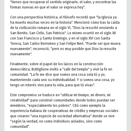
"tienes que recuperar el sentido originario, el valor, y encontrar las
formas nuevas en que el valor se expresa hoy".
Con una perspectiva histórica, el filósofo recordó que "la Iglesia ya
ha muerto muchas veces en la historia". Mencionó cómo tras la caída
de la civilización romana en el siglo VI, "Dios la resucitó enviando a
San Benito, San Cirilo, San Patricio". Lo mismo ocurrió en el siglo XII
con San Francisco y Santo Domingo, y en el siglo XVI con Santa
Teresa, San Carlos Borromeo y San Felipe Neri. "Puede ser que muera
nuevamente", reconoció, "pero es muy posible que Dios la resucite
nuevamente".
Finalmente, sobre el papel de los laicos en la construcción
democrática, Buttiglione invitó a "salir del templo" y vivir la fe en
comunidad. "La fe me dice que somos una cosa sola tú y yo,
manteniendo cada uno su individualidad. Y si somos una cosa, yo
tengo un interés vivo para tu vida, para que tú vivas".
Este compromiso se traduce en "utilizar mi tiempo, mi dinero, mi
creatividad" para construir comunidades donde todos puedan ser
miembros, "especialmente los pobres". Citó como ejemplo la
experiencia italiana de cooperativas de crédito y empresas sociales
que crearon "una especie de sociedad alternativa" donde se vive
"según la verdad, no como individuos aislados, sino como
comunidad".