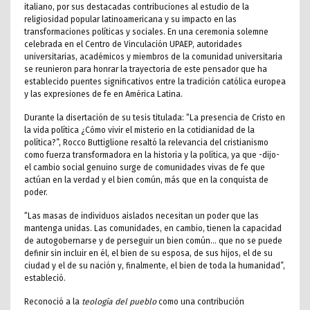
italiano, por sus destacadas contribuciones al estudio de la
religiosidad popular latinoamericana y su impacto en las
transformaciones políticas y sociales. En una ceremonia solemne
celebrada en el Centro de Vinculación UPAEP, autoridades
universitarias, académicos y miembros de la comunidad universitaria
se reunieron para honrar la trayectoria de este pensador que ha
establecido puentes significativos entre la tradición católica europea
y las expresiones de fe en América Latina.
Durante la disertación de su tesis titulada: “La presencia de Cristo en
la vida política ¿Cómo vivir el misterio en la cotidianidad de la
política?”, Rocco Buttiglione resaltó la relevancia del cristianismo
como fuerza transformadora en la historia y la política, ya que -dijo-
el cambio social genuino surge de comunidades vivas de fe que
actúan en la verdad y el bien común, más que en la conquista de
poder.
“Las masas de individuos aislados necesitan un poder que las
mantenga unidas. Las comunidades, en cambio, tienen la capacidad
de autogobernarse y de perseguir un bien común… que no se puede
definir sin incluir en él, el bien de su esposa, de sus hijos, el de su
ciudad y el de su nación y, finalmente, el bien de toda la humanidad”,
estableció.
Reconoció a la
teología del pueblo
como una contribución