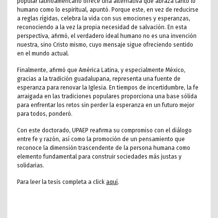
popular latinoamericano ofrece una alternativa que abraza tanto lo
humano como lo espiritual, apuntó. Porque este, en vez de reducirse
a reglas rígidas, celebra la vida con sus emociones y esperanzas,
reconociendo a la vez la propia necesidad de salvación. En esta
perspectiva, afirmó, el verdadero ideal humano no es una invención
nuestra, sino Cristo mismo, cuyo mensaje sigue ofreciendo sentido
en el mundo actual.
Finalmente, afirmó que América Latina, y especialmente México,
gracias a la tradición guadalupana, representa una fuente de
esperanza para renovar la Iglesia. En tiempos de incertidumbre, la fe
arraigada en las tradiciones populares proporciona una base sólida
para enfrentar los retos sin perder la esperanza en un futuro mejor
para todos, ponderó.
Con este doctorado, UPAEP reafirma su compromiso con el diálogo
entre fe y razón, así como la promoción de un pensamiento que
reconoce la dimensión trascendente de la persona humana como
elemento fundamental para construir sociedades más justas y
solidarias.
Para leer la tesis completa a click
aquí
.