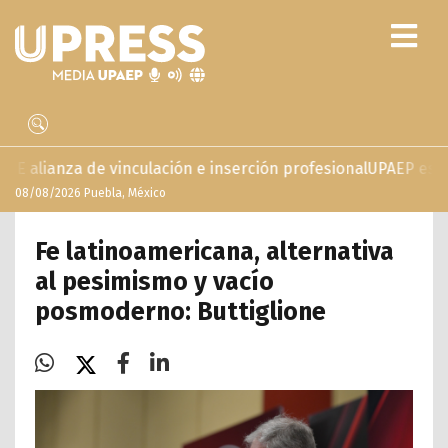
inculación e inserción profesional
UPAEP estrena ‘Volar’, se
08/08/2026 Puebla, México
Fe latinoamericana, alternativa
al pesimismo y vacío
posmoderno: Buttiglione