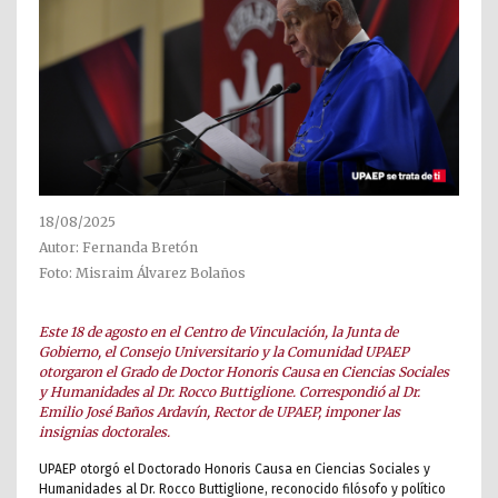
18/08/2025
Autor: Fernanda Bretón
Foto: Misraim Álvarez Bolaños
Este 18 de agosto en el Centro de Vinculación, la Junta de
Gobierno, el Consejo Universitario y la Comunidad UPAEP
otorgaron el Grado de Doctor Honoris Causa en Ciencias Sociales
y Humanidades al Dr. Rocco Buttiglione. Correspondió al Dr.
Emilio José Baños Ardavín, Rector de UPAEP, imponer las
insignias doctorales.
UPAEP otorgó el Doctorado Honoris Causa en Ciencias Sociales y
Humanidades al Dr. Rocco Buttiglione, reconocido filósofo y político