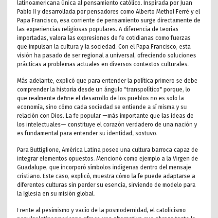
latinoamericana única al pensamiento católico. Inspirada por Juan
Pablo II y desarrollada por pensadores como Alberto Methol Ferré y el
Papa Francisco, esa corriente de pensamiento surge directamente de
las experiencias religiosas populares. A diferencia de teorías
importadas, valora las expresiones de fe cotidianas como fuerzas
que impulsan la cultura y la sociedad. Con el Papa Francisco, esta
visión ha pasado de ser regional a universal, ofreciendo soluciones
prácticas a problemas actuales en diversos contextos culturales.
Más adelante, explicó que para entender la política primero se debe
comprender la historia desde un ángulo "transpolítico" porque, lo
que realmente define el desarrollo de los pueblos no es solo la
economía, sino cómo cada sociedad se entiende a sí misma y su
relación con Dios. La fe popular —más importante que las ideas de
los intelectuales— constituye el corazón verdadero de una nación y
es fundamental para entender su identidad, sostuvo.
Para Buttiglione, América Latina posee una cultura barroca capaz de
integrar elementos opuestos. Mencionó como ejemplo a la Virgen de
Guadalupe, que incorporó símbolos indígenas dentro del mensaje
cristiano. Este caso, explicó, muestra cómo la fe puede adaptarse a
diferentes culturas sin perder su esencia, sirviendo de modelo para
la Iglesia en su misión global.
Frente al pesimismo y vacío de la posmodernidad, el catolicismo