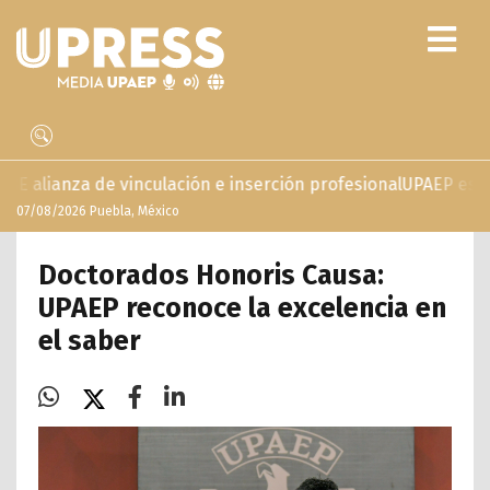
nculación e inserción profesional
UPAEP estrena ‘Volar’, ser
07/08/2026 Puebla, México
Doctorados Honoris Causa:
UPAEP reconoce la excelencia en
el saber