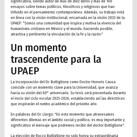
significativa, siendo autor de más de diez libros y más de 100
ensayos sobre temas políticos, filosóficos y religiosos que han
influido en el pensamiento contemporáneo. Además, su trabajo está
en línea con la visión institucional, encarnada en la visión 2033 de la
UPAEP: "Somos una comunidad que inspira y motiva la vivencia del
humanismo cristiano en México y el mundo, haciendo posible,
atractiva y pertinente la vinculación de la fe y la razón."
Un momento
trascendente para la
UPAEP
La incorporación del Dr. Buttiglione como Doctor Honoris Causa
coincide con un momento clave para la Universidad, que avanza
hacia su visión del 60° aniversario. Su tesis será presentada durante
el inicio del ciclo escolar 2025-2026, estableciendo así las directrices
que inspirarán el rumbo académico del próximo año.
En palabras del Dr. Llergo: "En este momento que atravesamos
diferentes dilemas en el ámbito social y político, es muy importante y
significativo el mensaje que podremos recibir del doctor Buttiglione".
La elección de Rocco Buttiglione no solo honra su extraordinaria