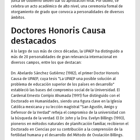
Junta de Gobierno deben dar su aprobación final. Por último, se
celebra un acto académico de alto nivel, una ceremonia formal de
otorgamiento de grado que convoca a personalidades de diversos
ámbitos.
Doctores Honoris Causa
destacados
A lo largo de sus más de cinco décadas, la UPAEP ha distinguido a
más de 20 personalidades de gran relevancia internacional en
diversos campos, entre los que destacan:
Dn. Abelardo Sánchez Gutiérrez (1982), el primer Doctor Honoris
Causa de UPAEP, cuya tesis "La UPAEP una posible solución al
problema de educación superior de los países en desarrollo"
estableció las bases del compromiso social de la Universidad. El
Cardenal Ernesto Corripio Ahumada (1991) fue distinguido con el
Doctorado en Humanidades, siendo una figura clave en la Iglesia
Católica mexicana y su lección magistral "San Agustín, Amigo y
Defensor de la Verdad" refleja el compromiso de la universidad con
la búsqueda de la verdad. El Dr. John y la Dra. Evelyn Billings (1993),
pioneros en métodos naturales de planificación familiar, recibieron el
Doctorado en Ciencias por su contribución a la comprensión de la
fertilidad humana y el desarrollo del Método de Ovulación Billings.