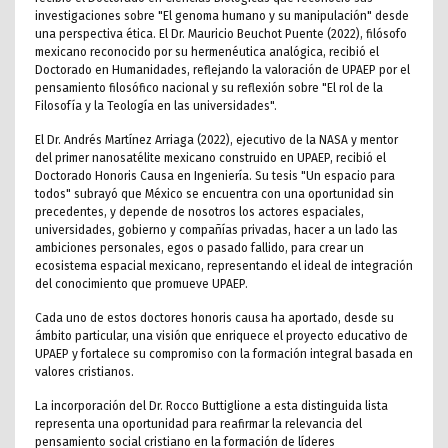
investigaciones sobre "El genoma humano y su manipulación" desde
una perspectiva ética. El Dr. Mauricio Beuchot Puente (2022), filósofo
mexicano reconocido por su hermenéutica analógica, recibió el
Doctorado en Humanidades, reflejando la valoración de UPAEP por el
pensamiento filosófico nacional y su reflexión sobre "El rol de la
Filosofía y la Teología en las universidades".
El Dr. Andrés Martínez Arriaga (2022), ejecutivo de la NASA y mentor
del primer nanosatélite mexicano construido en UPAEP, recibió el
Doctorado Honoris Causa en Ingeniería. Su tesis "Un espacio para
todos" subrayó que México se encuentra con una oportunidad sin
precedentes, y depende de nosotros los actores espaciales,
universidades, gobierno y compañías privadas, hacer a un lado las
ambiciones personales, egos o pasado fallido, para crear un
ecosistema espacial mexicano, representando el ideal de integración
del conocimiento que promueve UPAEP.
Cada uno de estos doctores honoris causa ha aportado, desde su
ámbito particular, una visión que enriquece el proyecto educativo de
UPAEP y fortalece su compromiso con la formación integral basada en
valores cristianos.
La incorporación del Dr. Rocco Buttiglione a esta distinguida lista
representa una oportunidad para reafirmar la relevancia del
pensamiento social cristiano en la formación de líderes