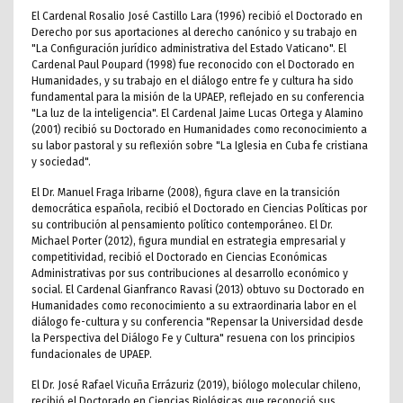
El Cardenal Rosalio José Castillo Lara (1996) recibió el Doctorado en
Derecho por sus aportaciones al derecho canónico y su trabajo en
"La Configuración jurídico administrativa del Estado Vaticano". El
Cardenal Paul Poupard (1998) fue reconocido con el Doctorado en
Humanidades, y su trabajo en el diálogo entre fe y cultura ha sido
fundamental para la misión de la UPAEP, reflejado en su conferencia
"La luz de la inteligencia". El Cardenal Jaime Lucas Ortega y Alamino
(2001) recibió su Doctorado en Humanidades como reconocimiento a
su labor pastoral y su reflexión sobre "La Iglesia en Cuba fe cristiana
y sociedad".
El Dr. Manuel Fraga Iribarne (2008), figura clave en la transición
democrática española, recibió el Doctorado en Ciencias Políticas por
su contribución al pensamiento político contemporáneo. El Dr.
Michael Porter (2012), figura mundial en estrategia empresarial y
competitividad, recibió el Doctorado en Ciencias Económicas
Administrativas por sus contribuciones al desarrollo económico y
social. El Cardenal Gianfranco Ravasi (2013) obtuvo su Doctorado en
Humanidades como reconocimiento a su extraordinaria labor en el
diálogo fe-cultura y su conferencia "Repensar la Universidad desde
la Perspectiva del Diálogo Fe y Cultura" resuena con los principios
fundacionales de UPAEP.
El Dr. José Rafael Vicuña Errázuriz (2019), biólogo molecular chileno,
recibió el Doctorado en Ciencias Biológicas que reconoció sus