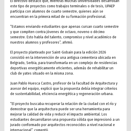
El directivo destacó que, mientras muchas universidades desarrollan
este tipo de proyectos como trabajos terminales o de tesis, UPAEP
participa con alumnos de cuarto semestre, quienes aún se
encuentran en la primera mitad de su formación profesional.
“Estamos enviando estudiantes que apenas cursan cuarto semestre
y que compiten contra jóvenes de octavo, noveno o décimo
semestre. Esto habla del talento, compromiso y nivel académico de
nuestros alumnos y profesores”, afirmó.
El proyecto planteado por Saint-Gobain para la edición 2026
consistió en la intervención de una antigua cementera ubicada en
Belgrado, Serbia, para transformarla en un complejo de residencias
deportivas energéticamente eficientes, además de rehabilitar un
club de yates situado en la misma zona.
Juan Pablo Huesca Castro, profesor de la Facultad de Arquitectura y
asesor del equipo, explicó que la propuesta debía integrar criterios
de sustentabilidad, eficiencia energética y regeneración urbana.
“El proyecto buscaba recuperar la relación de la ciudad con el río y
demostrar que la arquitectura puede ser una herramienta para
mejorar la calidad de vida y reducir el impacto ambiental. Los
estudiantes desarrollaron una propuesta sólida que impresionó a un
jurado conformado por arquitectos reconocidos a nivel nacional e
internacional”, comentó.