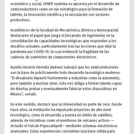
económico y social, UPAEP reafirma su apuesta por el desarrollo de
semiconductores como un eje estratégico para la formación de
talento, la innovación científica y la vinculación con sectores
productivos.
Académicos de la Facultad de Mecatrónica, Biónica y Aeroespacial
destacaron el papel que juega el Decanato de Ingenierías en la
consolidación de capacidades tecnológicas que responden a los
desafíos actuales, particularmente tras las lecciones que dejó la
pandemia por COVID-19, la cual evidenció la fragilidad de las
cadenas de suministro de componentes electrónicos.
Aurelio Horacio Heredia Jiménez subrayó que los semiconductores
son la base de prácticamente todo desarrollo tecnológico moderno.
“El desabasto impactó fuertemente a industrias como la automotriz,
pero también a muchas otras. Esto nos obliga a formar talento capaz
de diseñar, probar y eventualmente fabricar estos dispositivos en
México”, señaló.
En este sentido, destacó que la Universidad no parte de cero. Desde
hace años, la Institución ha impulsado proyectos de alto nivel
tecnológico, como el desarrollo y puesta en órbita de satélites,
además de iniciativas como el monitoreo de volcanes activos —
incluido el Volcán Popocatépetl— mediante sistemas electrónicos
avanzados. Estas experiencias consolidan una base sólida para