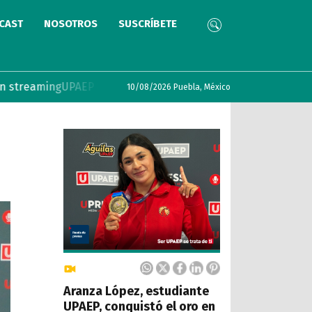
CAST
NOSOTROS
SUSCRÍBETE
g
UPAEP lanza convocatoria COIL 2026 con incentivos para do
10/08/2026 Puebla, México
Aranza López, estudiante
UPAEP, conquistó el oro en