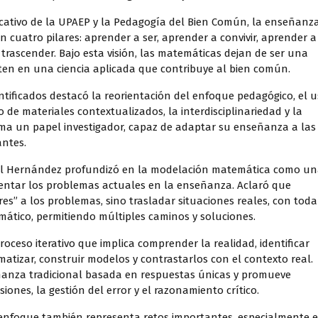
cativo de la UPAEP y la Pedagogía del Bien Común, la enseñanz
 cuatro pilares: aprender a ser, aprender a convivir, aprender a
 trascender. Bajo esta visión, las matemáticas dejan de ser una
rten en una ciencia aplicada que contribuye al bien común.
entificados destacó la reorientación del enfoque pedagógico, el 
 de materiales contextualizados, la interdisciplinariedad y la
ma un papel investigador, capaz de adaptar su enseñanza a las
antes.
tl Hernández profundizó en la modelación matemática como u
frentar los problemas actuales en la enseñanza. Aclaró que
s” a los problemas, sino trasladar situaciones reales, con toda
mático, permitiendo múltiples caminos y soluciones.
oceso iterativo que implica comprender la realidad, identificar
atizar, construir modelos y contrastarlos con el contexto real.
anza tradicional basada en respuestas únicas y promueve
ones, la gestión del error y el razonamiento crítico.
 enfoque también representa retos importantes, especialmente 