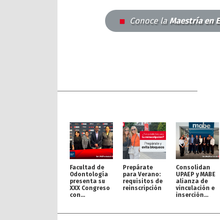
Conoce la
Maestría en 
Facultad de
Prepárate
Consolidan
Odontología
para Verano:
UPAEP y MABE
presenta su
requisitos de
alianza de
XXX Congreso
reinscripción
vinculación e
con
inserción
proyección
profesional
internacional