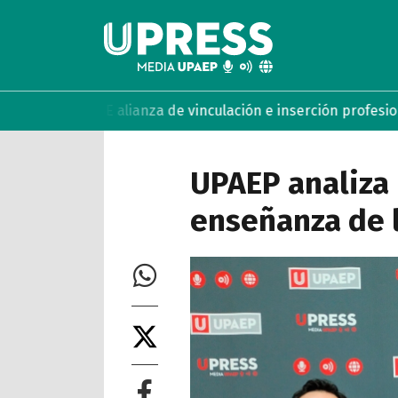
MABE alianza de vinculación e inserción profesional
UPAEP es
UPAEP analiza 
enseñanza de 