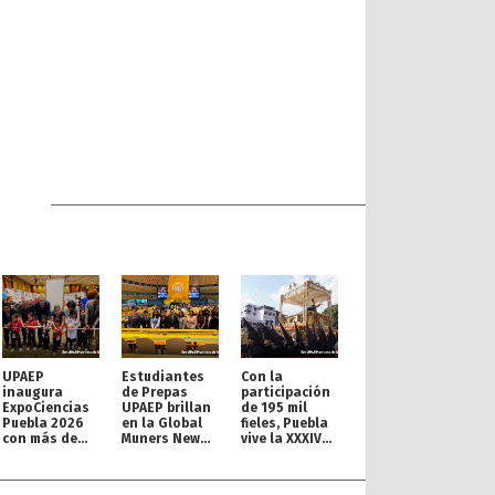
UPAEP
Estudiantes
Con la
inaugura
de Prepas
participación
ExpoCiencias
UPAEP brillan
de 195 mil
Puebla 2026
en la Global
fieles, Puebla
con más de
Muners New
vive la XXXIV
200 proyectos
York
Procesión de
Conference
Viernes Santo