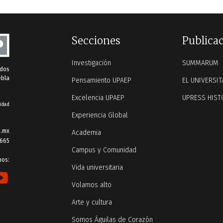
Secciones
Publica
Investigación
SUMMARUM
ados
ebla
Pensamiento UPAEP
EL UNIVERSIT
Excelencia UPAEP
UPRESS HIST
idad
Experiencia Global
.mx
Academia
 665
Campus y Comunidad
nos:
Vida universitaria
Volamos alto
Arte y cultura
Somos Águilas de Corazón