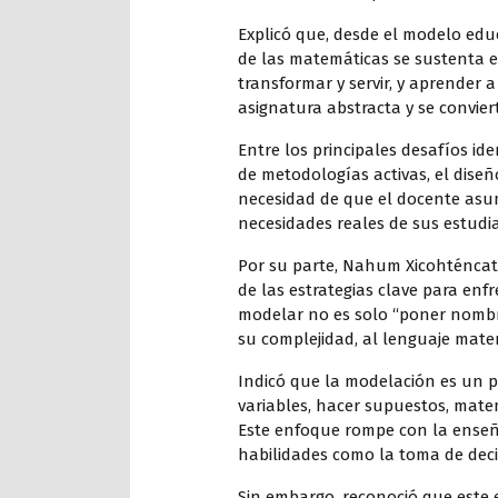
Explicó que, desde el modelo edu
de las matemáticas se sustenta en
transformar y servir, y aprender a
asignatura abstracta y se convie
Entre los principales desafíos id
de metodologías activas, el diseño
necesidad de que el docente asu
necesidades reales de sus estudi
Por su parte, Nahum Xicohténca
de las estrategias clave para en
modelar no es solo “poner nombre
su complejidad, al lenguaje mate
Indicó que la modelación es un pr
variables, hacer supuestos, matem
Este enfoque rompe con la enseñ
habilidades como la toma de decisi
Sin embargo, reconoció que este