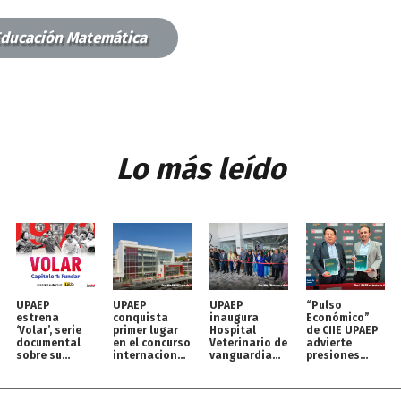
Educación Matemática
Lo más leído
UPAEP
UPAEP
UPAEP
“Pulso
estrena
conquista
inaugura
Económico”
‘Volar’, serie
primer lugar
Hospital
de CIIE UPAEP
documental
en el concurso
Veterinario de
advierte
sobre su
internacional
vanguardia
presiones
origen en
MOC
para perros y
inflacionarias
streaming
gatos
y retos para
México