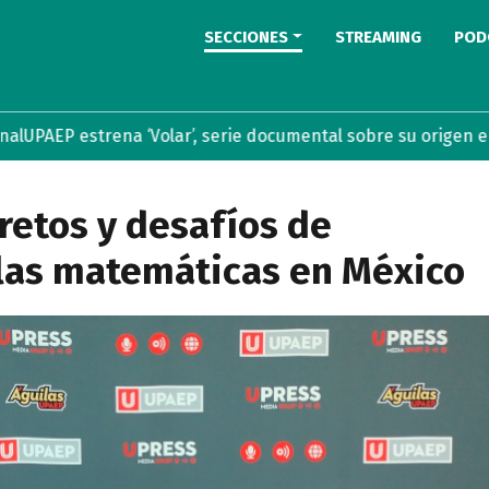
SECCIONES
STREAMING
POD
trena ‘Volar’, serie documental sobre su origen en streamin
retos y desafíos de
las matemáticas en México