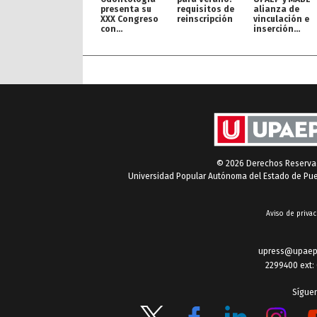
presenta su
requisitos de
alianza de
XXX Congreso
reinscripción
vinculación e
con
inserción
proyección
profesional
internacional
© 2026 Derechos Reserv
Universidad Popular Autónoma del Estado de Pu
Aviso de privac
upress@upaep
2299400 ext:
Sígue