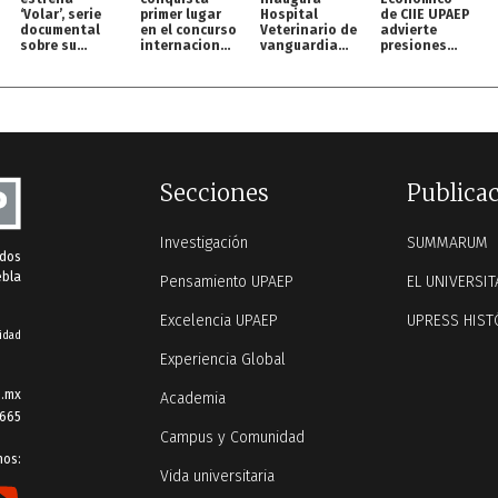
‘Volar’, serie
primer lugar
Hospital
de CIIE UPAEP
documental
en el concurso
Veterinario de
advierte
sobre su
internacional
vanguardia
presiones
origen en
MOC
para perros y
inflacionarias
streaming
gatos
y retos para
México
Secciones
Publica
Investigación
SUMMARUM
ados
ebla
Pensamiento UPAEP
EL UNIVERSIT
Excelencia UPAEP
UPRESS HIST
idad
Experiencia Global
.mx
Academia
 665
Campus y Comunidad
nos:
Vida universitaria