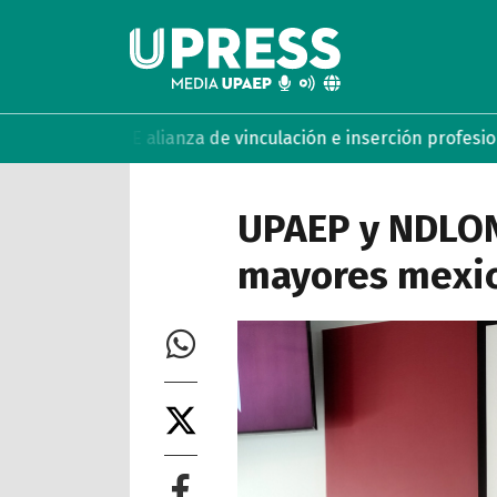
MABE alianza de vinculación e inserción profesional
UPAEP es
UPAEP y NDLON 
mayores mexic