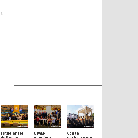
r,
Estudiantes
UPAEP
Con la
de Prepas
inaugura
participación