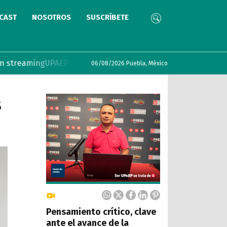
CAST
NOSOTROS
SUSCRÍBETE
g
UPAEP lanza convocatoria COIL 2026 con incentivos para do
06/08/2026 Puebla, México
s
Pensamiento crítico, clave
ante el avance de la