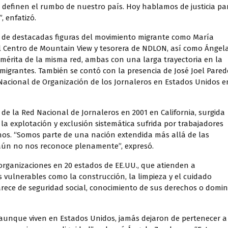
 definen el rumbo de nuestro país. Hoy hablamos de justicia pa
 enfatizó.
ón de destacadas figuras del movimiento migrante como María
el Centro de Mountain View y tesorera de NDLON, así como Ángel
emérita de la misma red, ambas con una larga trayectoria en la
migrantes. También se contó con la presencia de José Joel Pared
Nacional de Organización de los Jornaleros en Estados Unidos e
de la Red Nacional de Jornaleros en 2001 en California, surgida
a explotación y exclusión sistemática sufrida por trabajadores
nos. “Somos parte de una nación extendida más allá de las
l aún no nos reconoce plenamente”, expresó.
organizaciones en 20 estados de EE.UU., que atienden a
 vulnerables como la construcción, la limpieza y el cuidado
arece de seguridad social, conocimiento de sus derechos o domin
 aunque viven en Estados Unidos, jamás dejaron de pertenecer a