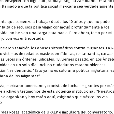
en envejecer con dignidad”, subrayó Ángela Zambrano. “Esta no 
un llamado a que la política social mexicana sea verdaderamente
ante que comenzó a trabajar desde los 10 años y que no pudo
or falta de recursos para viajar, conmovió profundamente a los
 vida, no he sido una carga para nadie. Pero ahora, temo por mi
dijo con voz entrecortada.
nciaron también los abusos sistemáticos contra migrantes. La 
o víctimas de redadas masivas en fábricas, restaurantes, carwa
s veces sin órdenes judiciales. “El viernes pasado, en Los Ángele
nidas en un solo día. Incluso ciudadanos estadounidenses
ión”, se denunció. “Esto ya no es solo una política migratoria: e
diana de los migrantes”.
divia, mexicano-americano y cronista de luchas migrantes por má
 archivo y testimonios de esta violencia institucional. “Nuestro
 Se organizan y hoy están aquí, exigiendo que México los vea
ó.
ourdes Rosas, académica de UPAEP e impulsora del conversatorio,