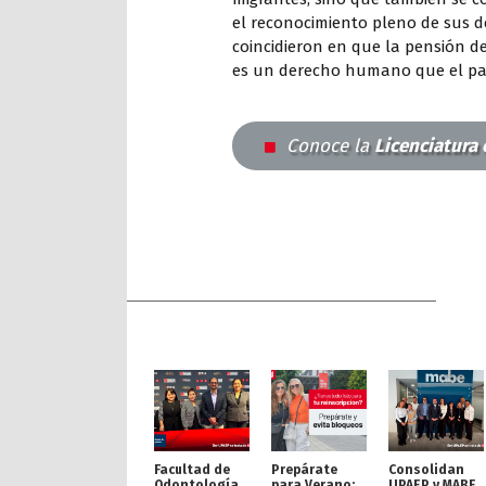
el reconocimiento pleno de sus de
coincidieron en que la pensión de
es un derecho humano que el paí
Conoce la
Licenciatura 
Facultad de
Prepárate
Consolidan
Odontología
para Verano:
UPAEP y MABE