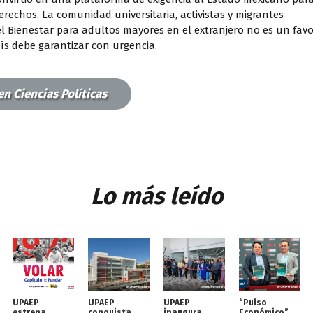
rechos. La comunidad universitaria, activistas y migrantes
l Bienestar para adultos mayores en el extranjero no es un favo
s debe garantizar con urgencia.
en Ciencias Políticas
Lo más leído
UPAEP
UPAEP
UPAEP
“Pulso
estrena
conquista
inaugura
Económico”