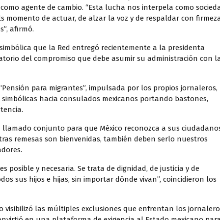
ad como agente de cambio. “Esta lucha nos interpela como socied
Es momento de actuar, de alzar la voz y de respaldar con firmez
s”, afirmó.
simbólica que la Red entregó recientemente a la presidenta
torio del compromiso que debe asumir su administración con l
“Pensión para migrantes”, impulsada por los propios jornaleros,
 simbólicas hacia consulados mexicanos portando bastones,
tencia.
n llamado conjunto para que México reconozca a sus ciudadano
estras remesas son bienvenidas, también deben serlo nuestros
adores.
es posible y necesaria. Se trata de dignidad, de justicia y de
os sus hijos e hijas, sin importar dónde vivan”, coincidieron los
 visibilizó las múltiples exclusiones que enfrentan los jornalero
onvirtió en una plataforma de exigencia al Estado mexicano par