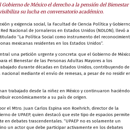
 Gobierno de México el derecho a la pensión del Bienestar
isibiliza su lucha en conversatorio académico.
ión y exigencia social, la Facultad de Ciencia Política y Gobiern
 Red Nacional de Jornaleros en Estados Unidos (NDLON), llevó a
titulado “La Política Social como instrumento del reconocimien
sonas mexicanas residentes en los Estados Unidos”.
ntral una petición urgente y concreta: que el Gobierno de Méxic
para el Bienestar de las Personas Adultas Mayores a los
trabajado durante décadas en Estados Unidos, contribuyendo de
nacional mediante el envío de remesas, a pesar de no residir e
han trabajado desde la niñez en México y continuaron haciéndo
ntribuir económicamente a su país de origen.
or el Mtro. Juan Carlos Espina von Roehrich, director de la
bierno de UPAEP, quien destacó que este tipo de espacios permit
ente en debates trascendentales. “UPAEP no es solamente un
ino un actor que debe participar activamente en los debates