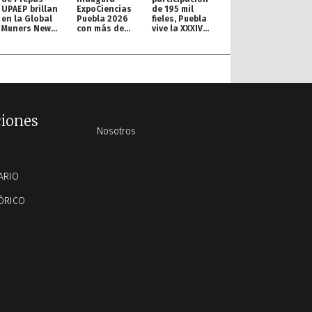
UPAEP brillan
ExpoCiencias
de 195 mil
en la Global
Puebla 2026
fieles, Puebla
Muners New
con más de
vive la XXXIV
York
200 proyectos
Procesión de
Conference
Viernes Santo
ciones
Nosotros
ARIO
ÓRICO