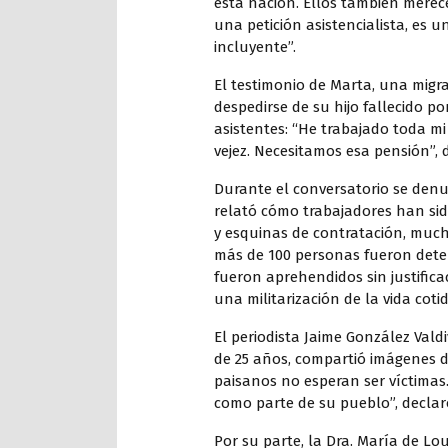
esta nación. Ellos también merec
una petición asistencialista, es 
incluyente”.
El testimonio de Marta, una migr
despedirse de su hijo fallecido p
asistentes: “He trabajado toda mi
vejez. Necesitamos esa pensión”, 
Durante el conversatorio se denu
relató cómo trabajadores han sid
y esquinas de contratación, mucha
más de 100 personas fueron dete
fueron aprehendidos sin justificac
una militarización de la vida coti
El periodista Jaime González Val
de 25 años, compartió imágenes de
paisanos no esperan ser víctimas.
como parte de su pueblo”, declar
Por su parte, la Dra. María de L