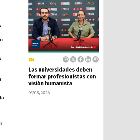
o
to
o
Las universidades deben
formar profesionistas con
n
visión humanista
03/08/2026
lo
en