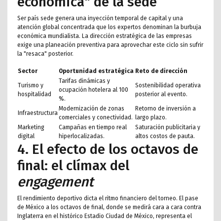
económica" de la sede
Ser país sede genera una inyección temporal de capital y una
atención global concentrada que los expertos denominan la burbuja
económica mundialista. La dirección estratégica de las empresas
exige una planeación preventiva para aprovechar este ciclo sin sufrir
la "resaca" posterior.
Sector
Oportunidad estratégica
Reto de dirección
Tarifas dinámicas y
Turismo y
Sostenibilidad operativa
ocupación hotelera al 100
hospitalidad
posterior al evento.
%.
Modernización de zonas
Retorno de inversión a
Infraestructura
comerciales y conectividad.
largo plazo.
Marketing
Campañas en tiempo real
Saturación publicitaria y
digital
hiperlocalizadas.
altos costos de pauta.
4. El efecto de los octavos de
final: el clímax del
engagement
El rendimiento deportivo dicta el ritmo financiero del torneo. El pase
de México a los octavos de final, donde se medirá cara a cara contra
Inglaterra en el histórico Estadio Ciudad de México, representa el